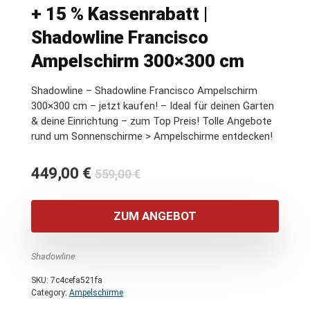
+ 15 % Kassenrabatt |
Shadowline Francisco
Ampelschirm 300×300 cm
Shadowline – Shadowline Francisco Ampelschirm
300×300 cm – jetzt kaufen! – Ideal für deinen Garten
& deine Einrichtung – zum Top Preis! Tolle Angebote
rund um Sonnenschirme > Ampelschirme entdecken!
Ursprünglicher
Aktueller
449,00
€
559,00
€
Preis
Preis
war:
ist:
ZUM ANGEBOT
559,00 €
449,00 €.
Shadowline
SKU:
7c4cefa521fa
Category:
Ampelschirme