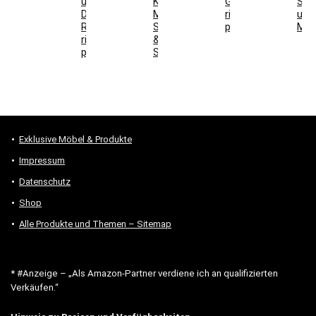
und
Kaffeeschrank,
Gesamtkosten
Sch
DIN-
Maße,
richtig
und
Richtung
Steckdosen
prüfen
Mon
richtig
&
prüfen
Stauraum
Exklusive Möbel & Produkte
Impressum
Datenschutz
Shop
Alle Produkte und Themen – Sitemap
* #Anzeige – „Als Amazon-Partner verdiene ich an qualifizierten
Verkäufen.“