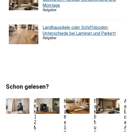
Montage
Ratgeber
Landhausdiele oder Schiffsboden:
Unterschiede bei Laminat und Parkett
Ratgeber
Schon gelesen?
Innentür-
Kaffeestation
Parkett
Aku
Komplettset
in
günstig
aus
kaufen:
der
kaufen:
Eic
Türblatt,
Küche
Restposten,
rich
Zarge,
einrichten:
Nutzschicht
aus
Maße
Sideboard,
und
Auf