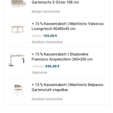
Gartensofa 3-Sitzer 188 cm
Bellagio Gartenmöbel
+ 15 % Kassenrabatt | Manifesto Valsecca
Loungetisch 80x80x45 cm
Ursprünglicher
Aktueller
150,00
€
200,00
€
Preis
Preis
Manifesto Gartenmöbel
war:
ist:
200,00 €
150,00 €.
+ 15 % Kassenrabatt | Shadowline
Francisco Ampelschirm 260×260 cm
Ursprünglicher
Aktueller
895,00
€
1.045,00
€
Preis
Preis
Shadowline
war:
ist:
1.045,00 €
895,00 €.
+ 15 % Kassenrabatt | Manifesto Belpasso
Gartenstuhl stapelbar
Manifesto Gartenmöbel