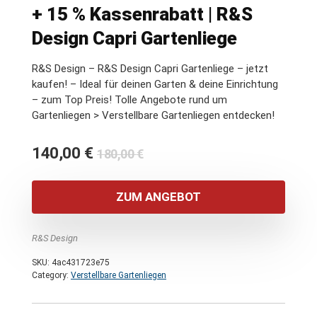
+ 15 % Kassenrabatt | R&S
Design Capri Gartenliege
R&S Design – R&S Design Capri Gartenliege – jetzt
kaufen! – Ideal für deinen Garten & deine Einrichtung
– zum Top Preis! Tolle Angebote rund um
Gartenliegen > Verstellbare Gartenliegen entdecken!
Ursprünglicher
Aktueller
140,00
€
180,00
€
Preis
Preis
war:
ist:
ZUM ANGEBOT
180,00 €
140,00 €.
R&S Design
SKU:
4ac431723e75
Category:
Verstellbare Gartenliegen