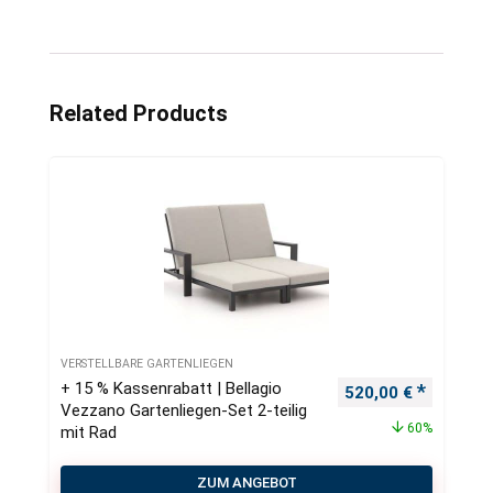
Related Products
VERSTELLBARE GARTENLIEGEN
+ 15 % Kassenrabatt | Bellagio
Ursprünglicher Pre
Aktueller
520,00
€
Vezzano Gartenliegen-Set 2-teilig
60%
mit Rad
ZUM ANGEBOT