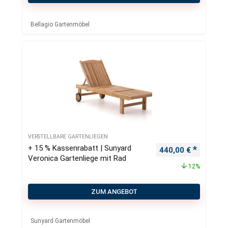
Bellagio Gartenmöbel
VERSTELLBARE GARTENLIEGEN
+ 15 % Kassenrabatt | Sunyard
Ursprünglicher Pre
Aktueller
440,00
€
Veronica Gartenliege mit Rad
12%
ZUM ANGEBOT
Sunyard Gartenmöbel