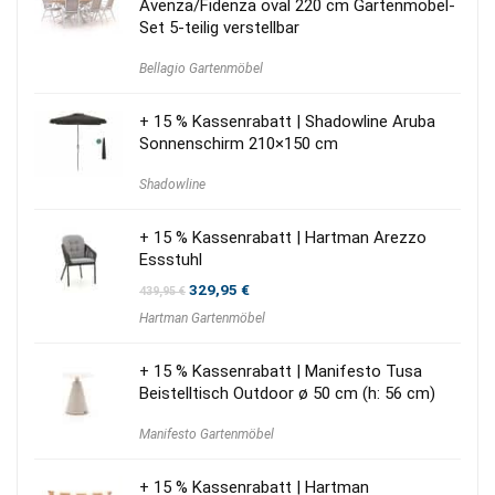
Avenza/Fidenza oval 220 cm Gartenmöbel-
Set 5-teilig verstellbar
Bellagio Gartenmöbel
+ 15 % Kassenrabatt | Shadowline Aruba
Sonnenschirm 210×150 cm
Shadowline
+ 15 % Kassenrabatt | Hartman Arezzo
Essstuhl
Ursprünglicher
Aktueller
329,95
€
439,95
€
Preis
Preis
Hartman Gartenmöbel
war:
ist:
439,95 €
329,95 €.
+ 15 % Kassenrabatt | Manifesto Tusa
Beistelltisch Outdoor ø 50 cm (h: 56 cm)
Manifesto Gartenmöbel
+ 15 % Kassenrabatt | Hartman