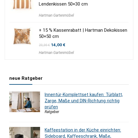
Lendenkissen 50×30 cm
Hartman Gartenmöbel
+ 15 % Kassenrabatt | Hartman Dekokissen
50×50 cm
Ursprünglicher
Aktueller
14,00
€
20,00
€
Preis
Preis
Hartman Gartenmöbel
war:
ist:
20,00 €
14,00 €.
neue Ratgeber
Innentür-Komplettset kaufen: Türblatt,
Zarge, Maße und DIN-Richtung richtig
prüfen
Ratgeber
Kaffeestation in der Küche einrichten:
Sideboard, Kaffeeschrank, Maße,