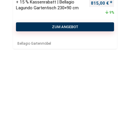
+ 15 % Kassenrabatt | Bellagio
Ursprünglicher Pre
Aktueller
815,00
€
Lagundo Gartentisch 230×90 cm
9%
ZUM ANGEBOT
Bellagio Gartenmöbel