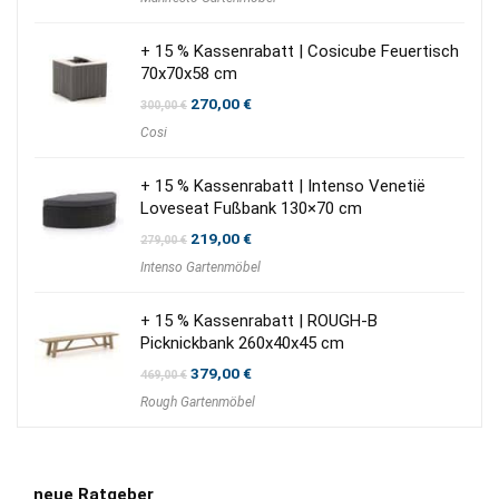
+ 15 % Kassenrabatt | Cosicube Feuertisch
70x70x58 cm
Ursprünglicher
Aktueller
270,00
€
300,00
€
Preis
Preis
Cosi
war:
ist:
300,00 €
270,00 €.
+ 15 % Kassenrabatt | Intenso Venetië
Loveseat Fußbank 130×70 cm
Ursprünglicher
Aktueller
219,00
€
279,00
€
Preis
Preis
Intenso Gartenmöbel
war:
ist:
279,00 €
219,00 €.
+ 15 % Kassenrabatt | ROUGH-B
Picknickbank 260x40x45 cm
Ursprünglicher
Aktueller
379,00
€
469,00
€
Preis
Preis
Rough Gartenmöbel
war:
ist:
469,00 €
379,00 €.
neue Ratgeber