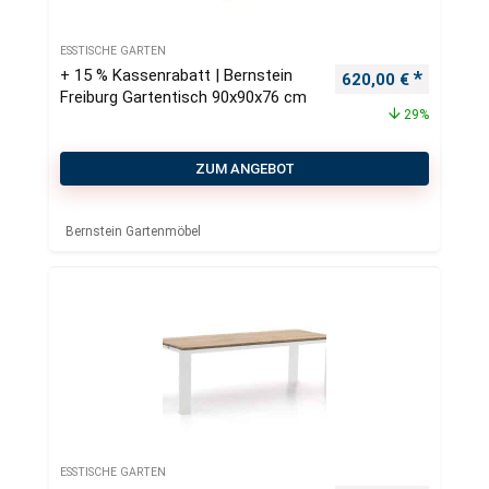
ESSTISCHE GARTEN
+ 15 % Kassenrabatt | Bernstein
Ursprünglicher Pre
Aktueller
620,00
€
Freiburg Gartentisch 90x90x76 cm
29%
ZUM ANGEBOT
Bernstein Gartenmöbel
ESSTISCHE GARTEN