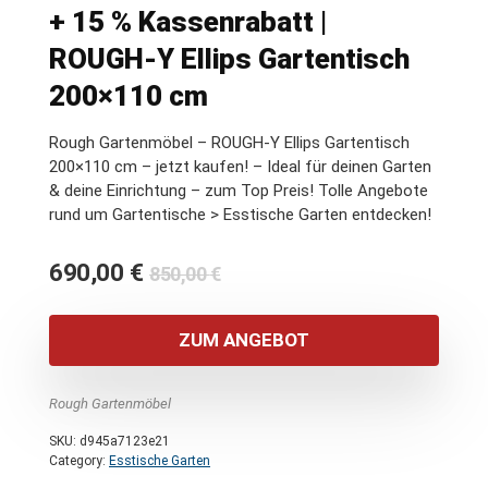
+ 15 % Kassenrabatt |
ROUGH-Y Ellips Gartentisch
200×110 cm
Rough Gartenmöbel – ROUGH-Y Ellips Gartentisch
200×110 cm – jetzt kaufen! – Ideal für deinen Garten
& deine Einrichtung – zum Top Preis! Tolle Angebote
rund um Gartentische > Esstische Garten entdecken!
Ursprünglicher
Aktueller
690,00
€
850,00
€
Preis
Preis
war:
ist:
ZUM ANGEBOT
850,00 €
690,00 €.
Rough Gartenmöbel
SKU:
d945a7123e21
Category:
Esstische Garten