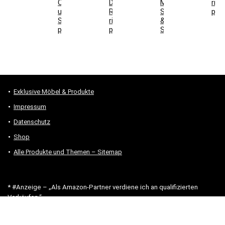
Ofen
DIN-
Maße,
rich
und
Richtung
Steckdosen
prü
Stromanschluss
richtig
&
prüfen
prüfen
Stauraum
Exklusive Möbel & Produkte
Impressum
Datenschutz
Shop
Alle Produkte und Themen – Sitemap
* #Anzeige – „Als Amazon-Partner verdiene ich an qualifizierten
Verkäufen.“
Hinweis zu Preisen und Verfügbarkeiten