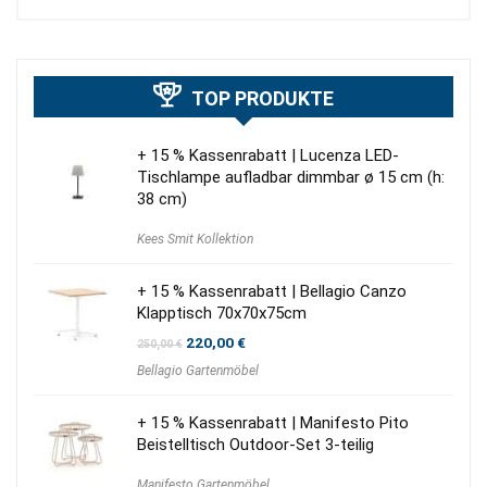
TOP PRODUKTE
+ 15 % Kassenrabatt | Lucenza LED-
Tischlampe aufladbar dimmbar ø 15 cm (h:
38 cm)
Kees Smit Kollektion
+ 15 % Kassenrabatt | Bellagio Canzo
Klapptisch 70x70x75cm
Ursprünglicher
Aktueller
220,00
€
250,00
€
Preis
Preis
Bellagio Gartenmöbel
war:
ist:
250,00 €
220,00 €.
+ 15 % Kassenrabatt | Manifesto Pito
Beistelltisch Outdoor-Set 3-teilig
Manifesto Gartenmöbel