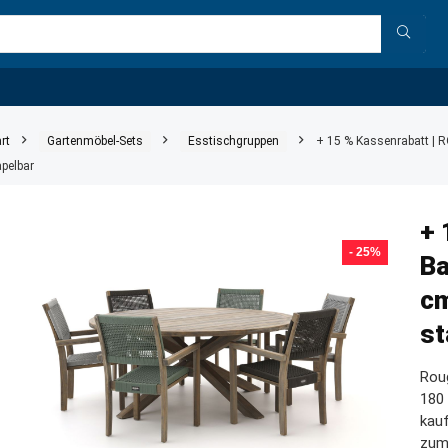
rt
Gartenmöbel-Sets
Esstischgruppen
+ 15 % Kassenrabatt | 
apelbar
+ 
- 25%
Ba
cm
st
Rou
180 
kauf
zum