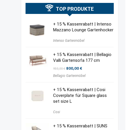
TOP PRODUKTE
+ 15 % Kassenrabatt | Intenso
Mazzano Lounge Gartenhocker
Intenso Gartenmöbel
+ 15 % Kassenrabatt | Bellagio
Valli Gartensofa 177 cm
Ursprünglicher
Aktueller
800,00
€
950,00
€
Preis
Preis
Bellagio Gartenmöbel
war:
ist:
950,00 €
800,00 €.
+ 15 % Kassenrabatt | Cosi
Coverplate für Square glass
set size L
Cosi
+ 15 % Kassenrabatt | SUNS