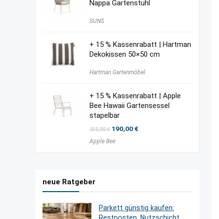
Nappa Gartenstuhl
SUNS
+ 15 % Kassenrabatt | Hartman
Dekokissen 50×50 cm
Hartman Gartenmöbel
+ 15 % Kassenrabatt | Apple
Bee Hawaii Gartensessel
stapelbar
Ursprünglicher
Aktueller
190,00
€
250,00
€
Preis
Preis
Apple Bee
war:
ist:
250,00 €
190,00 €.
neue Ratgeber
Parkett günstig kaufen:
Restposten, Nutzschicht