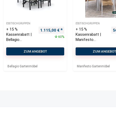
ESSTISCHGRUPPEN
ESSTISCHGRUPPEN
+ 15 %
+ 15 %
Ursprünglicher Preis war: 2.770,00 €
Aktueller Preis ist: 1.115,00 
U
1.115,00
€
5
Kassenrabatt |
Kassenrabatt |
60%
Bellagio
Manifesto
Vezzano/Monto
Belpasso/Falcade
rio 220 cm
ø 115 cm
ZUM ANGEBOT
ZUM ANGEBO
Gartenmöbel-
Gartenmöbel-Set
Set 7-teilig
5-teilig stapelbar
Bellagio Gartenmöbel
Manifesto Gartenmöbel