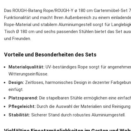
Das ROUGH-Batang Rope/ROUGH-Y ø 180 cm Gartenmöbel-Set 7-tei
Funktionalität und macht Ihren Außenbereich zu einem einladen
Rope-Material und stabilem Aluminiumgestell sorgt für Langlebig
Tisch Ø 180 cm und sechs passenden Stühlen bietet das Set ausr
und Freunden.
Vorteile und Besonderheiten des Sets
Materialqualität:
UV-beständiges Rope sorgt für angenehmen
Witterungseinflüsse.
Design:
Zeitloses, harmonisches Design in dezenter Farbgebung
einfügt.
Platzsparend:
Die stapelbaren Stühle ermöglichen eine einfac
Pflegeleicht:
Durch die Auswahl der Materialien sind Reinigung
Stabilität:
Sicherer Stand durch robustes Aluminiumgestell.
Vielfältige Einsatzmöglichkeiten im Garten und Woh