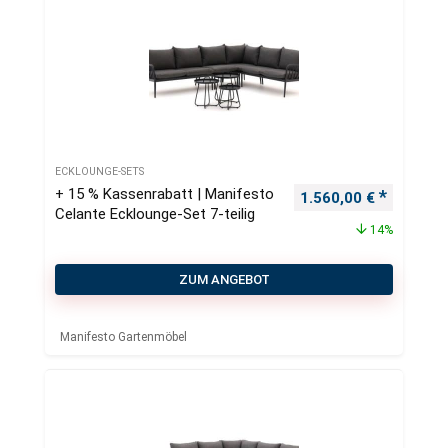
ECKLOUNGE-SETS
+ 15 % Kassenrabatt | Manifesto
Ursprünglicher Preis
Aktueller
1.560,00
€
Celante Ecklounge-Set 7-teilig
14%
ZUM ANGEBOT
Manifesto Gartenmöbel