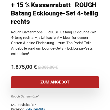
+ 15 % Kassenrabatt | ROUGH
Batang Ecklounge-Set 4-teilig
rechts
Rough Gartenmöbel – ROUGH Batang Ecklounge-Set
4-teilig rechts – jetzt kaufen! – Ideal für deinen
Garten & deine Einrichtung – zum Top Preis! Tolle
Angebote rund um Lounge-Sets > Ecklounge-Sets
entdecken!
Ursprünglicher
Aktueller
1.875,00
€
2.365,00
€
Preis
Preis
war:
ist:
ZUM ANGEBOT
2.365,00 €
1.875,00 €.
Rough Gartenmöbel
SKU:
980bcf8dfc94
Category:
Ecklounge-Sets