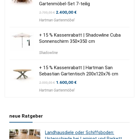
Gartenmöbel-Set 7-teilig
Ursprünglicher
Aktueller
2.400,00
€
2.700,00
€
Preis
Preis
Hartman Gartenmöbel
war:
ist:
2.700,00 €
2.400,00 €.
+ 15 % Kassenrabatt | Shadowline Cuba
Sonnenschirm 350×350 cm
Shadowline
+ 15 % Kassenrabatt | Hartman San
Sebastian Gartentisch 200x120x76 cm
Ursprünglicher
Aktueller
1.600,00
€
2.000,00
€
Preis
Preis
Hartman Gartenmöbel
war:
ist:
2.000,00 €
1.600,00 €.
neue Ratgeber
Landhausdiele oder Schiffsboden:
Unterschiede bei Laminat und Parkett