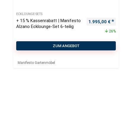
ECKLOUNGE-SETS
+ 15 % Kassenrabatt | Manifesto
Ursprünglicher Preis
Aktueller
1.995,00
€
Alzano Ecklounge-Set 6-teilig
26%
ZUM ANGEBOT
Manifesto Gartenmöbel