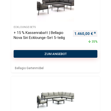
ECKLOUNGE-SETS
+ 15 % Kassenrabatt | Bellagio
Ursprünglicher Preis
Aktueller
1.460,00
€
Nova Siri Ecklounge-Set 5-teilig
35%
ZUM ANGEBOT
Bellagio Gartenmöbel