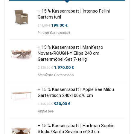
+ 15 % Kassenrabatt | Intenso Fellini
Gartenstuhl
Ursprünglicher
Aktueller
199,00
€
349,00
€
Preis
Preis
Intenso Gartenmöbel
war:
ist:
349,00 €
199,00 €.
+ 15 % Kassenrabatt | Manifesto
Novara/ROUGH-Y Ellips 240 cm
Gartenmöbel-Set 7-teilig
Ursprünglicher
Aktueller
1.970,00
€
2.330,00
€
Preis
Preis
Manifesto Gartenmöbel
war:
ist:
2.330,00 €
1.970,00 €.
+ 15 % Kassenrabatt | Apple Bee Milou
Gartentisch 240x100x76 cm
Ursprünglicher
Aktueller
930,00
€
1.165,00
€
Preis
Preis
Apple Bee
war:
ist:
1.165,00 €
930,00 €.
+ 15 % Kassenrabatt | Hartman Sophie
Studio/Santa Severina ø180 cm