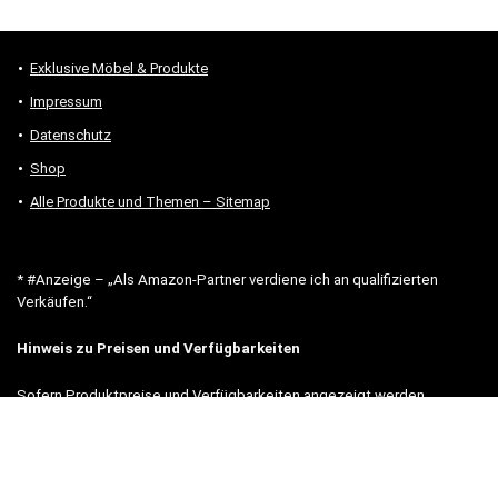
Exklusive Möbel & Produkte
Impressum
Datenschutz
Shop
Alle Produkte und Themen – Sitemap
* #Anzeige – „Als Amazon-Partner verdiene ich an qualifizierten
Verkäufen.“
Hinweis zu Preisen und Verfügbarkeiten
Sofern Produktpreise und Verfügbarkeiten angezeigt werden,
entsprechen diese dem angegebenen Stand (Datum/Uhrzeit) und
können sich auf der verlinkten Seite jederzeit ändern. Für den Kauf
eines Produkts gelten die Angaben zu Preis und Verfügbarkeit, die
zum Kaufzeitpunkt [auf der/den maßgeblichen Amazon-Website(s)]