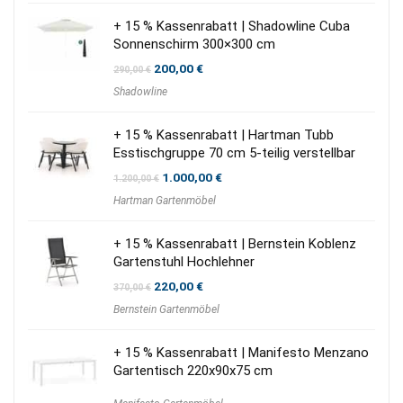
+ 15 % Kassenrabatt | Shadowline Cuba
Sonnenschirm 300×300 cm
Ursprünglicher
Aktueller
200,00
€
290,00
€
Preis
Preis
Shadowline
war:
ist:
290,00 €
200,00 €.
+ 15 % Kassenrabatt | Hartman Tubb
Esstischgruppe 70 cm 5-teilig verstellbar
Ursprünglicher
Aktueller
1.000,00
€
1.200,00
€
Preis
Preis
Hartman Gartenmöbel
war:
ist:
1.200,00 €
1.000,00 €.
+ 15 % Kassenrabatt | Bernstein Koblenz
Gartenstuhl Hochlehner
Ursprünglicher
Aktueller
220,00
€
370,00
€
Preis
Preis
Bernstein Gartenmöbel
war:
ist:
370,00 €
220,00 €.
+ 15 % Kassenrabatt | Manifesto Menzano
Gartentisch 220x90x75 cm