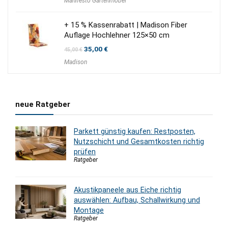
Manifesto Gartenmöbel
+ 15 % Kassenrabatt | Madison Fiber
Auflage Hochlehner 125×50 cm
Ursprünglicher
Aktueller
35,00
€
45,00
€
Preis
Preis
Madison
war:
ist:
45,00 €
35,00 €.
neue Ratgeber
Parkett günstig kaufen: Restposten,
Nutzschicht und Gesamtkosten richtig
prüfen
Ratgeber
Akustikpaneele aus Eiche richtig
auswählen: Aufbau, Schallwirkung und
Montage
Ratgeber