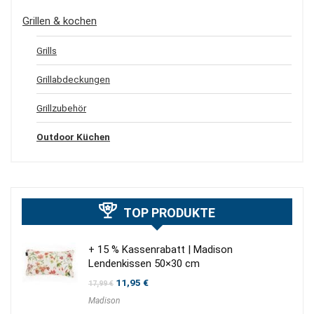
Grillen & kochen
Grills
Grillabdeckungen
Grillzubehör
Outdoor Küchen
TOP PRODUKTE
+ 15 % Kassenrabatt | Madison
Lendenkissen 50×30 cm
Ursprünglicher
Aktueller
11,95
€
17,99
€
Preis
Preis
Madison
war:
ist:
17,99 €
11,95 €.