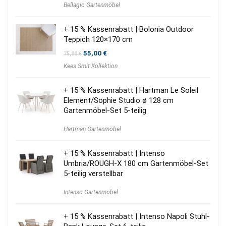
Bellagio Gartenmöbel
war:
ist:
6.000,00 €
5.250,00 €.
+ 15 % Kassenrabatt | Bolonia Outdoor
Teppich 120×170 cm
Ursprünglicher
Aktueller
55,00
€
75,00
€
Preis
Preis
Kees Smit Kollektion
war:
ist:
75,00 €
55,00 €.
+ 15 % Kassenrabatt | Hartman Le Soleil
Element/Sophie Studio ø 128 cm
Gartenmöbel-Set 5-teilig
Hartman Gartenmöbel
+ 15 % Kassenrabatt | Intenso
Umbria/ROUGH-X 180 cm Gartenmöbel-Set
5-teilig verstellbar
Intenso Gartenmöbel
+ 15 % Kassenrabatt | Intenso Napoli Stuhl-