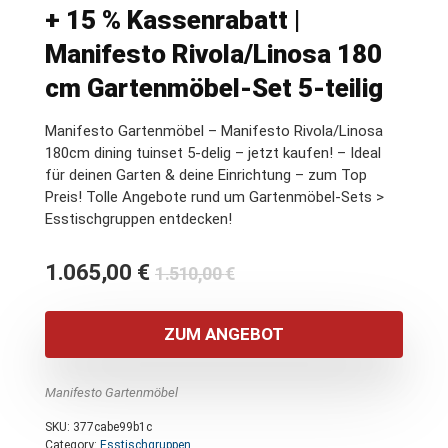
+ 15 % Kassenrabatt |
Manifesto Rivola/Linosa 180
cm Gartenmöbel-Set 5-teilig
Manifesto Gartenmöbel – Manifesto Rivola/Linosa
180cm dining tuinset 5-delig – jetzt kaufen! – Ideal
für deinen Garten & deine Einrichtung – zum Top
Preis! Tolle Angebote rund um Gartenmöbel-Sets >
Esstischgruppen entdecken!
Ursprünglicher
Aktueller
1.065,00
€
1.510,00
€
Preis
Preis
war:
ist:
ZUM ANGEBOT
1.510,00 €
1.065,00 €.
Manifesto Gartenmöbel
SKU:
377cabe99b1c
Category:
Esstischgruppen