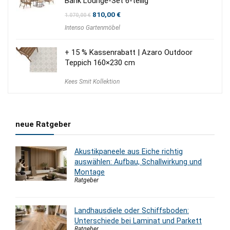
Bank Lounge-Set 6-teilig
Ursprünglicher
Aktueller
810,00
€
1.070,00
€
Preis
Preis
Intenso Gartenmöbel
war:
ist:
1.070,00 €
810,00 €.
+ 15 % Kassenrabatt | Azaro Outdoor
Teppich 160×230 cm
Kees Smit Kollektion
neue Ratgeber
Akustikpaneele aus Eiche richtig
auswählen: Aufbau, Schallwirkung und
Montage
Ratgeber
Landhausdiele oder Schiffsboden:
Unterschiede bei Laminat und Parkett
Ratgeber