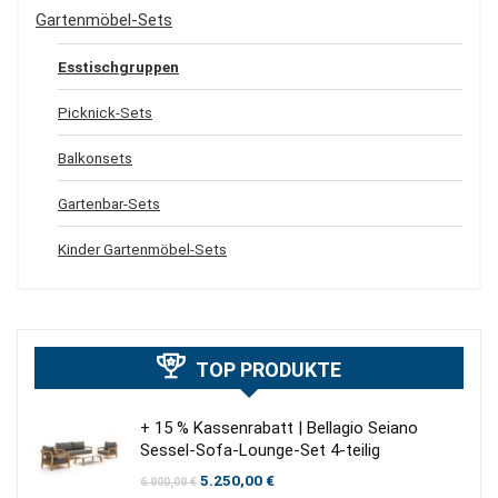
Gartenmöbel-Sets
Esstischgruppen
Picknick-Sets
Balkonsets
Gartenbar-Sets
Kinder Gartenmöbel-Sets
TOP PRODUKTE
+ 15 % Kassenrabatt | Bellagio Seiano
Sessel-Sofa-Lounge-Set 4-teilig
Ursprünglicher
Aktueller
5.250,00
€
6.000,00
€
Preis
Preis