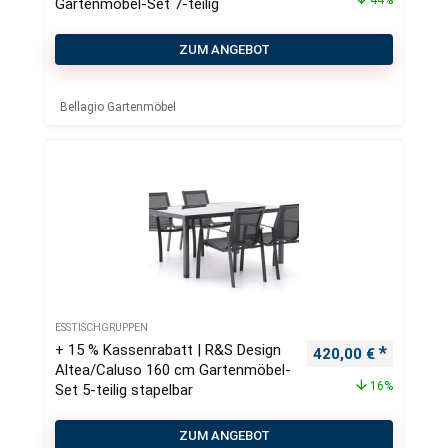
Gartenmöbel-Set 7-teilig
ZUM ANGEBOT
Bellagio Gartenmöbel
ESSTISCHGRUPPEN
+ 15 % Kassenrabatt | R&S Design
Ursprünglicher Pre
Aktueller
420,00
€
Altea/Caluso 160 cm Gartenmöbel-
16%
Set 5-teilig stapelbar
ZUM ANGEBOT