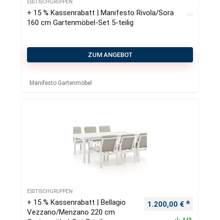
ESSTISCHGRUPPEN
+ 15 % Kassenrabatt | Manifesto Rivola/Sora
160 cm Gartenmöbel-Set 5-teilig
ZUM ANGEBOT
Manifesto Gartenmöbel
ESSTISCHGRUPPEN
+ 15 % Kassenrabatt | Bellagio
Ursprünglicher Preis
Aktueller
1.200,00
€
Vezzano/Menzano 220 cm
44%