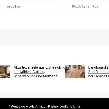
Apple Bee
Rough Gartenmöbel
Akustikpaneele aus Eiche richtig
Landhausdie
auswählen: Aufbau,
Schiffsbode
Schallwirkung und Montage
bei Laminat 
* #Anzeige – „Als Amazon-Partner verdiene ich an