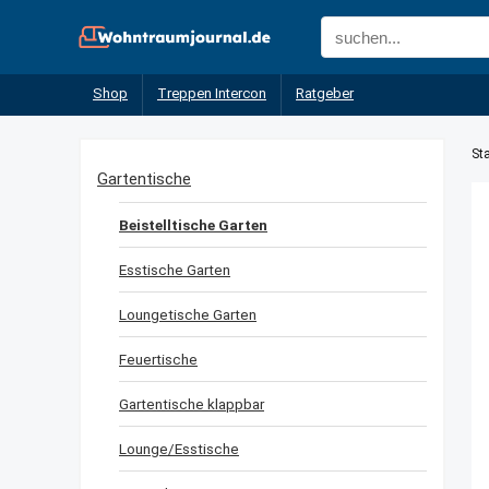
Shop
Treppen Intercon
Ratgeber
Sta
Gartentische
Beistelltische Garten
Esstische Garten
Loungetische Garten
Feuertische
Gartentische klappbar
Lounge/Esstische