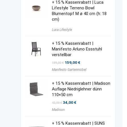
+ 15 % Kassenrabatt | Luca
Lifestyle Terreno Bowl
Blumentopf M ø 40 cm (h: 18
cm)
Luca Lifestyle
+ 15 % Kassenrabatt |
Manifesto Arluno Essstuhl
verstellbar
Ursprünglicher
Aktueller
159,00
€
199,00
€
Preis
Preis
Manifesto Gartenmöbel
war:
ist:
199,00 €
159,00 €.
+ 15 % Kassenrabatt | Madison
Auflage Niedriglehner dünn
110×50 cm
Ursprünglicher
Aktueller
34,00
€
43,00
€
Preis
Preis
Madison
war:
ist:
43,00 €
34,00 €.
+ 15 % Kassenrabatt | SUNS