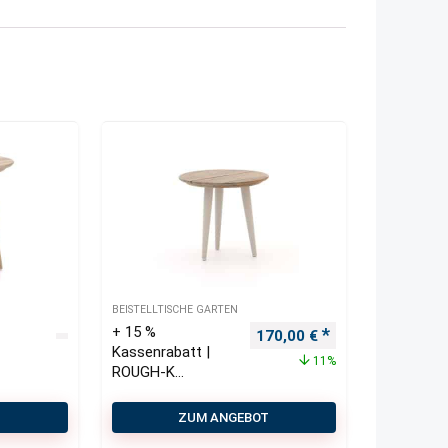
BEISTELLTISCHE GARTEN
+ 15 %
Ursprünglicher Preis war: 
Aktueller Preis i
170,00
€
Kassenrabatt |
11%
ROUGH-K
Beistelltisch ø 50
cm
T
ZUM ANGEBOT