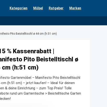
Kategorien
Möbel
Ratgeber
Marken
ifesto Pito Beistelltischl ø 44 cm (h:51 cm)
15 % Kassenrabatt |
nifesto Pito Beistelltischl ø
 cm (h:51 cm)
festo Gartenmöbel – Manifesto Pito Beistelltischl
 cm (h:51 cm) – jetzt kaufen! – Ideal für deinen
en & deine Einrichtung – zum Top Preis! Tolle
bote rund um Gartentische > Beistelltische Garten
decken!