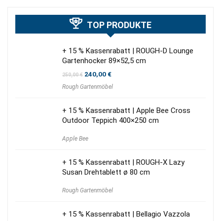
TOP PRODUKTE
+ 15 % Kassenrabatt | ROUGH-D Lounge
Gartenhocker 89×52,5 cm
Ursprünglicher
Aktueller
240,00
€
250,00
€
Preis
Preis
Rough Gartenmöbel
war:
ist:
250,00 €
240,00 €.
+ 15 % Kassenrabatt | Apple Bee Cross
Outdoor Teppich 400×250 cm
Apple Bee
+ 15 % Kassenrabatt | ROUGH-X Lazy
Susan Drehtablett ø 80 cm
Rough Gartenmöbel
+ 15 % Kassenrabatt | Bellagio Vazzola