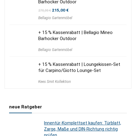
Barhocker Outdoor
Ursprünglicher
Aktueller
215,00
€
270,00
€
Preis
Preis
Bellagio Gartenmöbel
war:
ist:
270,00 €
215,00 €.
+ 15 % Kassenrabatt | Bellagio Mineo
Barhocker Outdoor
Bellagio Gartenmöbel
+ 15 % Kassenrabatt | Loungekissen-Set
für Carpino/Giotto Lounge-Set
Kees Smit Kollektion
neue Ratgeber
Innentür-Komplettset kaufen: Türblatt,
Zarge, Maße und DIN-Richtung richtig
prüfen