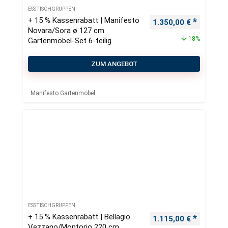
ESSTISCHGRUPPEN
+ 15 % Kassenrabatt | Manifesto
Ursprünglicher Preis
Aktueller
1.350,00
€
Novara/Sora ø 127 cm
18%
Gartenmöbel-Set 6-teilig
ZUM ANGEBOT
Manifesto Gartenmöbel
ESSTISCHGRUPPEN
+ 15 % Kassenrabatt | Bellagio
Ursprünglicher Preis
Aktueller
1.115,00
€
Vezzano/Montorio 220 cm