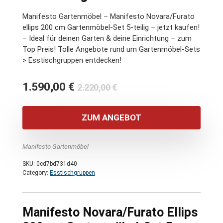
Manifesto Gartenmöbel – Manifesto Novara/Furato
ellips 200 cm Gartenmöbel-Set 5-teilig – jetzt kaufen!
– Ideal für deinen Garten & deine Einrichtung – zum
Top Preis! Tolle Angebote rund um Gartenmöbel-Sets
> Esstischgruppen entdecken!
Ursprünglicher
Aktueller
1.590,00
€
2.220,00
€
Preis
Preis
war:
ist:
ZUM ANGEBOT
2.220,00 €
1.590,00 €.
Manifesto Gartenmöbel
SKU:
0cd7bd731d40
Category:
Esstischgruppen
Manifesto Novara/Furato Ellips