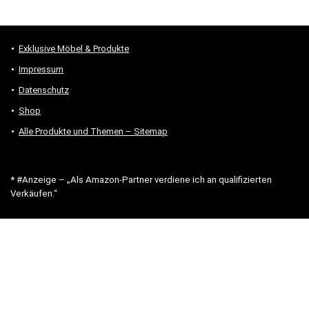
Exklusive Möbel & Produkte
Impressum
Datenschutz
Shop
Alle Produkte und Themen – Sitemap
* #Anzeige – „Als Amazon-Partner verdiene ich an qualifizierten
Verkäufen.“
Hinweis zu Preisen und Verfügbarkeiten
Sofern Produktpreise und Verfügbarkeiten angezeigt werden,
entsprechen diese dem angegebenen Stand (Datum/Uhrzeit) und
können sich auf der verlinkten Seite jederzeit ändern. Für den Kauf
eines Produkts gelten die Angaben zu Preis und Verfügbarkeit, die
zum Kaufzeitpunkt [auf der/den maßgeblichen Amazon-Website(s)]