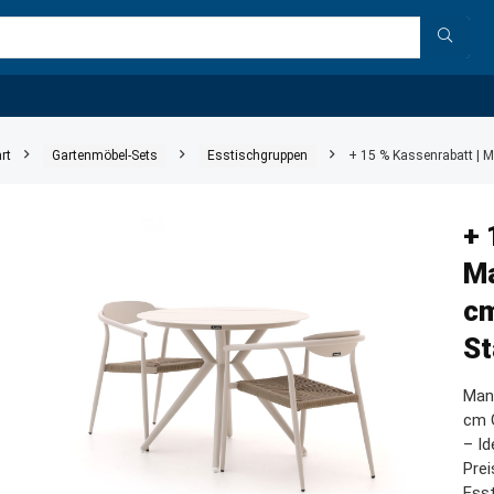
rt
Gartenmöbel-Sets
Esstischgruppen
+ 15 % Kassenrabatt | M
+ 
Ma
cm
St
Man
cm G
– Id
Prei
Ess