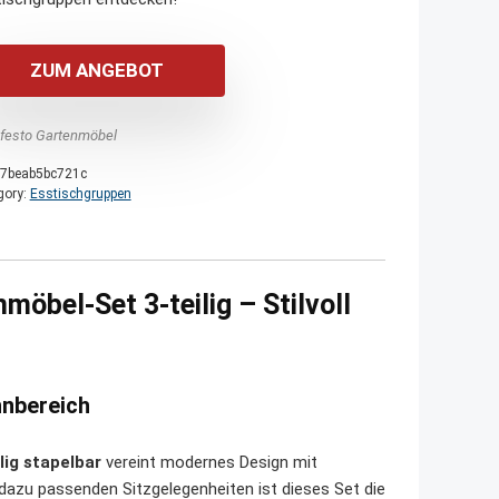
ZUM ANGEBOT
festo Gartenmöbel
7beab5bc721c
gory:
Esstischgruppen
öbel-Set 3-teilig – Stilvoll
hnbereich
ig stapelbar
vereint modernes Design mit
 dazu passenden Sitzgelegenheiten ist dieses Set die