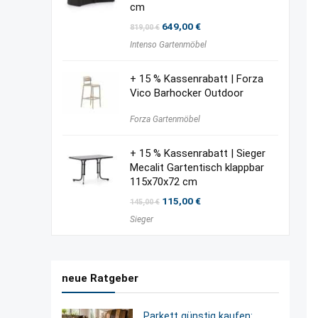
cm
Ursprünglicher
Aktueller
649,00
€
819,00
€
Preis
Preis
Intenso Gartenmöbel
war:
ist:
819,00 €
649,00 €.
+ 15 % Kassenrabatt | Forza
Vico Barhocker Outdoor
Forza Gartenmöbel
+ 15 % Kassenrabatt | Sieger
Mecalit Gartentisch klappbar
115x70x72 cm
Ursprünglicher
Aktueller
115,00
€
145,00
€
Preis
Preis
Sieger
war:
ist:
145,00 €
115,00 €.
neue Ratgeber
Parkett günstig kaufen: