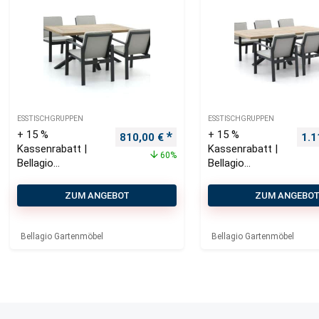
ESSTISCHGRUPPEN
ESSTISCHGRUPPEN
+ 15 %
+ 15 %
Ursprünglicher Preis war: 2.010,00 €
Aktueller Preis ist: 810,00 €.
Urs
810,00
€
1.1
Kassenrabatt |
Kassenrabatt |
60%
Bellagio
Bellagio
Vezzano/Montori
Vezzano/Monto
o 160 cm
rio 220 cm
ZUM ANGEBOT
ZUM ANGEBO
Gartenmöbel-Set
Gartenmöbel-
5-teilig
Set 7-teilig
Bellagio Gartenmöbel
Bellagio Gartenmöbel