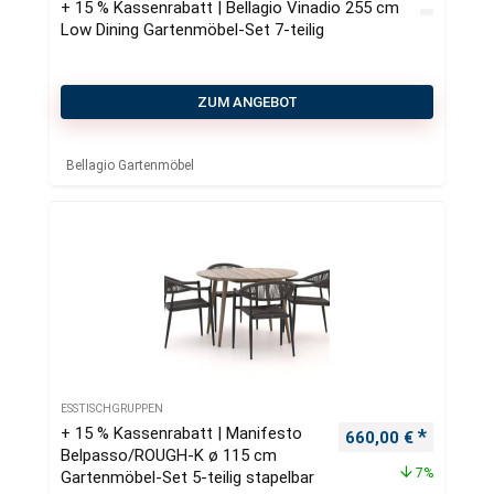
+ 15 % Kassenrabatt | Bellagio Vinadio 255 cm
Low Dining Gartenmöbel-Set 7-teilig
ZUM ANGEBOT
Bellagio Gartenmöbel
ESSTISCHGRUPPEN
+ 15 % Kassenrabatt | Manifesto
Ursprünglicher Pre
Aktueller
660,00
€
Belpasso/ROUGH-K ø 115 cm
7%
Gartenmöbel-Set 5-teilig stapelbar