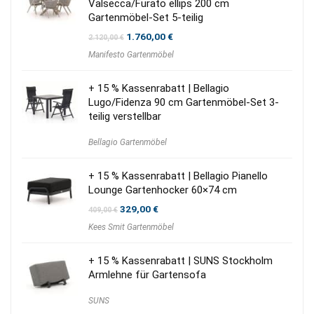
Valsecca/Furato ellips 200 cm
Gartenmöbel-Set 5-teilig
Ursprünglicher
Aktueller
1.760,00
€
2.120,00
€
Preis
Preis
Manifesto Gartenmöbel
war:
ist:
2.120,00 €
1.760,00 €.
+ 15 % Kassenrabatt | Bellagio
Lugo/Fidenza 90 cm Gartenmöbel-Set 3-
teilig verstellbar
Bellagio Gartenmöbel
+ 15 % Kassenrabatt | Bellagio Pianello
Lounge Gartenhocker 60×74 cm
Ursprünglicher
Aktueller
329,00
€
409,00
€
Preis
Preis
Kees Smit Gartenmöbel
war:
ist:
409,00 €
329,00 €.
+ 15 % Kassenrabatt | SUNS Stockholm
Armlehne für Gartensofa
SUNS