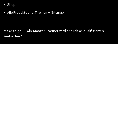
Shop
Alle Produkte und Themen – Sitemap
* #Anzeige – „Als Amazon-Partner verdiene ich an qualifizierten
Verkäufen.“
Hinweis zu Preisen und Verfügbarkeiten
Sofern Produktpreise und Verfügbarkeiten angezeigt werden,
entsprechen diese dem angegebenen Stand (Datum/Uhrzeit) und
können sich auf der verlinkten Seite jederzeit ändern. Für den Kauf
eines Produkts gelten die Angaben zu Preis und Verfügbarkeit, die
zum Kaufzeitpunkt [auf der/den maßgeblichen Amazon-Website(s)]
angezeigt werden.
Neben Amazon arbeiten wir mit verschiedenen weiteren Online-Shops
zusammen.