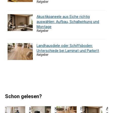
Ratgeber
Akustikpaneele aus Eiche richtig
auswählen: Aufbau, Schallwirkung und
Montage
Ratgeber
Landhausdiele oder Schiffsboden:
Unterschiede bei Laminat und Parkett
Ratgeber
Schon gelesen?
Innentür-
Kaffeestation
Parkett
Aku
Komplettset
in
günstig
aus