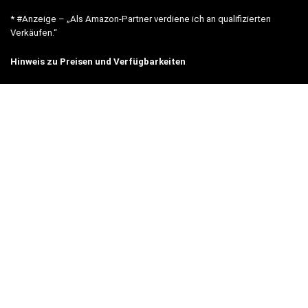
* #Anzeige – „Als Amazon-Partner verdiene ich an qualifizierten
Verkäufen.“
Hinweis zu Preisen und Verfügbarkeiten
Sofern Produktpreise und Verfügbarkeiten angezeigt werden,
entsprechen diese dem angegebenen Stand (Datum/Uhrzeit) und
können sich auf der verlinkten Seite jederzeit ändern. Für den Kauf
eines Produkts gelten die Angaben zu Preis und Verfügbarkeit, die
zum Kaufzeitpunkt [auf der/den maßgeblichen Amazon-Website(s)]
angezeigt werden.
Neben Amazon arbeiten wir mit verschiedenen weiteren Online-Shops
zusammen.
Unsere Webseite finanziert sich durch platzierte Werbeanzeigen und
sogenannten Affiliate Links (Produktlinks). Diese sind mit einem *
oder einem Hinweis auf Amazon verlinkt.