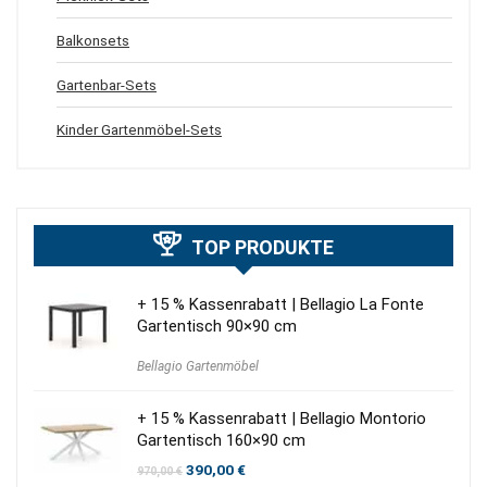
Balkonsets
Gartenbar-Sets
Kinder Gartenmöbel-Sets
TOP PRODUKTE
+ 15 % Kassenrabatt | Bellagio La Fonte
Gartentisch 90×90 cm
Bellagio Gartenmöbel
+ 15 % Kassenrabatt | Bellagio Montorio
Gartentisch 160×90 cm
Ursprünglicher
Aktueller
390,00
€
970,00
€
Preis
Preis