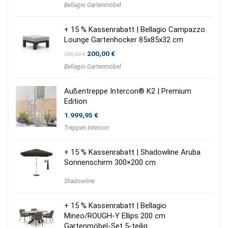
Bellagio Gartenmöbel
war:
ist:
970,00 €
390,00 €.
+ 15 % Kassenrabatt | Bellagio Campazzo
Lounge Gartenhocker 85x85x32 cm
Ursprünglicher
Aktueller
200,00
€
290,00
€
Preis
Preis
Bellagio Gartenmöbel
war:
ist:
290,00 €
200,00 €.
Außentreppe Intercon® K2 | Premium
Edition
1.999,95
€
Treppen Intercon
+ 15 % Kassenrabatt | Shadowline Aruba
Sonnenschirm 300×200 cm
Shadowline
+ 15 % Kassenrabatt | Bellagio
Mineo/ROUGH-Y Ellips 200 cm
Gartenmöbel-Set 5-teilig