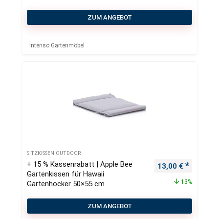
ZUM ANGEBOT
Intenso Gartenmöbel
SITZKISSEN OUTDOOR
+ 15 % Kassenrabatt | Apple Bee
Ursprünglicher Pr
Aktueller
13,00
€
Gartenkissen für Hawaii
13%
Gartenhocker 50×55 cm
ZUM ANGEBOT