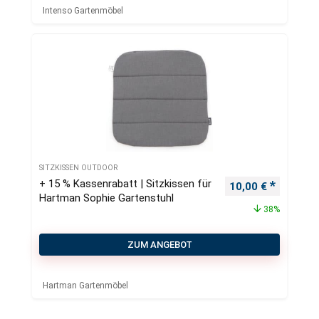
Intenso Gartenmöbel
SITZKISSEN OUTDOOR
+ 15 % Kassenrabatt | Sitzkissen für
Ursprünglicher Pr
Aktueller
10,00
€
Hartman Sophie Gartenstuhl
38%
ZUM ANGEBOT
Hartman Gartenmöbel