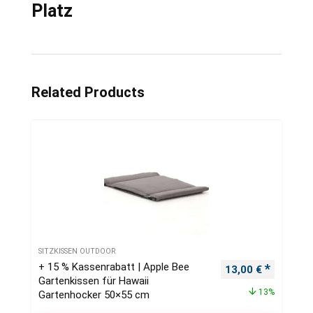
Platz
Related Products
SITZKISSEN OUTDOOR
+ 15 % Kassenrabatt | Apple Bee
Ursprünglicher Pr
Aktueller
13,00
€
Gartenkissen für Hawaii
13%
Gartenhocker 50×55 cm