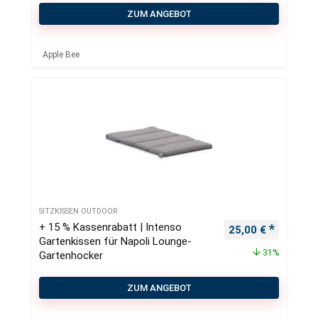
ZUM ANGEBOT
Apple Bee
SITZKISSEN OUTDOOR
+ 15 % Kassenrabatt | Intenso
Ursprünglicher Pr
Aktueller
25,00
€
Gartenkissen für Napoli Lounge-
31%
Gartenhocker
ZUM ANGEBOT