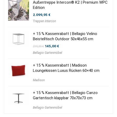
Außentreppe Intercon® K2 | Premium WPC
Edition
2.099,95
€
Treppen Intercon
+ 15 % Kassenrabatt | Bellagio Velino
Beistelltisch Outdoor 50x46x55 cm
Ursprünglicher
Aktueller
145,00
€
219,00
€
Preis
Preis
Bellagio Gartenmöbel
war:
ist:
219,00 €
145,00 €.
+ 15 % Kassenrabatt | Madison
Loungekissen Luxus Rücken 60×40 cm
Madison
+ 15 % Kassenrabatt | Bellagio Canzo
Gartentisch klappbar 70x70x73 cm
Bellagio Gartenmöbel