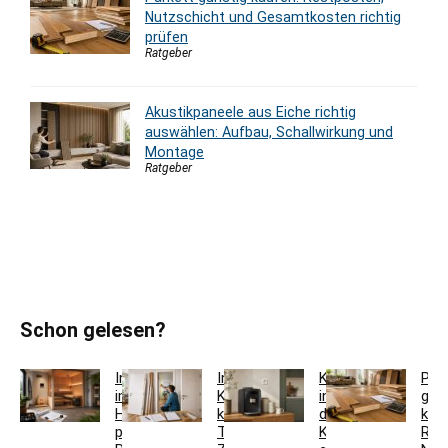
Nutzschicht und Gesamtkosten richtig
prüfen
Ratgeber
Akustikpaneele aus Eiche richtig
auswählen: Aufbau, Schallwirkung und
Montage
Ratgeber
Schon gelesen?
Innensauna
Innentür-
Kaffeestation
Par
im
Komplettset
in
gün
Haus
kaufen:
der
kau
planen:
Türblatt,
Küche
Res