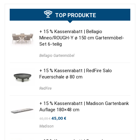
TOP PRODUKTE
+ 15 % Kassenrabatt | Bellagio
Mineo/ROUGH-Y ø 150 cm Gartenmöbel-
Set 6-teilig
Bellagio Gartenmöbel
+ 15 % Kassenrabatt | RedFire Salo
Feuerschale ø 80 cm
RedFire
+ 15 % Kassenrabatt | Madison Gartenbank
Auflage 180×48 cm
Ursprünglicher
Aktueller
45,00
€
60,00
€
Preis
Preis
Madison
war:
ist:
60,00 €
45,00 €.