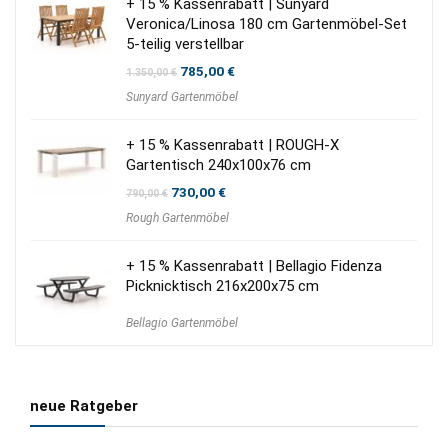
+ 15 % Kassenrabatt | Sunyard
Veronica/Linosa 180 cm Gartenmöbel-Set
5-teilig verstellbar
Ursprünglicher
Aktueller
785,00
€
1.350,00
€
Preis
Preis
Sunyard Gartenmöbel
war:
ist:
1.350,00 €
785,00 €.
+ 15 % Kassenrabatt | ROUGH-X
Gartentisch 240x100x76 cm
Ursprünglicher
Aktueller
730,00
€
790,00
€
Preis
Preis
Rough Gartenmöbel
war:
ist:
790,00 €
730,00 €.
+ 15 % Kassenrabatt | Bellagio Fidenza
Picknicktisch 216x200x75 cm
Bellagio Gartenmöbel
neue Ratgeber