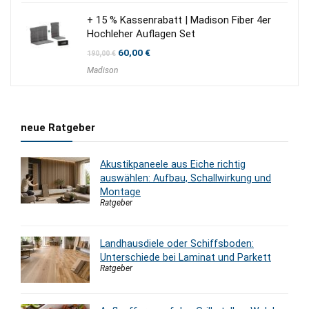
+ 15 % Kassenrabatt | Madison Fiber 4er
Hochleher Auflagen Set
Ursprünglicher
Aktueller
60,00
€
190,00
€
Preis
Preis
Madison
war:
ist:
190,00 €
60,00 €.
neue Ratgeber
Akustikpaneele aus Eiche richtig
auswählen: Aufbau, Schallwirkung und
Montage
Ratgeber
Landhausdiele oder Schiffsboden:
Unterschiede bei Laminat und Parkett
Ratgeber