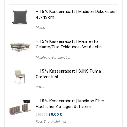
1.910,00 €
1.710,00 €.
+ 15 % Kassenrabatt | Madison Dekokissen
45×45 cm
Madison
+ 15 % Kassenrabatt | Manifesto
Celante/Pito Ecklounge-Set 6-teilig
Manifesto Gartenmöbel
+ 15 % Kassenrabatt | SUNS Punta
Gartenstuhl
SUNS
+ 15 % Kassenrabatt | Madison Fiber
Hochleher Auflagen Set von 6
Ursprünglicher
Aktueller
80,00
€
280,00
€
Preis
Preis
Kees Smit Kollektion
war:
ist:
280,00 €
80,00 €.