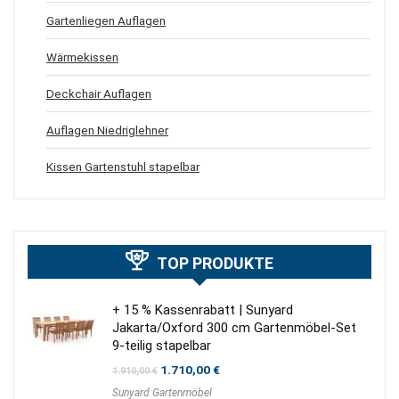
Gartenliegen Auflagen
Wärmekissen
Deckchair Auflagen
Auflagen Niedriglehner
Kissen Gartenstuhl stapelbar
TOP PRODUKTE
+ 15 % Kassenrabatt | Sunyard
Jakarta/Oxford 300 cm Gartenmöbel-Set
9-teilig stapelbar
Ursprünglicher
Aktueller
1.710,00
€
1.910,00
€
Preis
Preis
Sunyard Gartenmöbel
war:
ist: