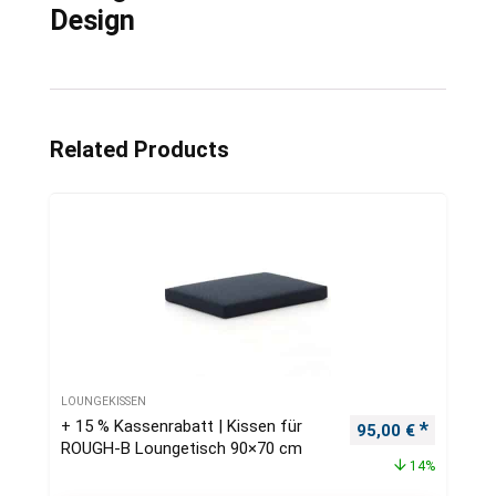
Design
Related Products
LOUNGEKISSEN
+ 15 % Kassenrabatt | Kissen für
Ursprünglicher Pr
Aktueller
95,00
€
ROUGH-B Loungetisch 90×70 cm
14%