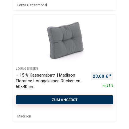
Forza Gartenmöbel
LOUNGEKISSEN
+ 15 % Kassenrabatt | Madison
Ursprünglicher Pr
Aktueller
23,00
€
Florance Loungekissen Rücken ca.
21%
60×40 cm
ZUM ANGEBOT
Madison