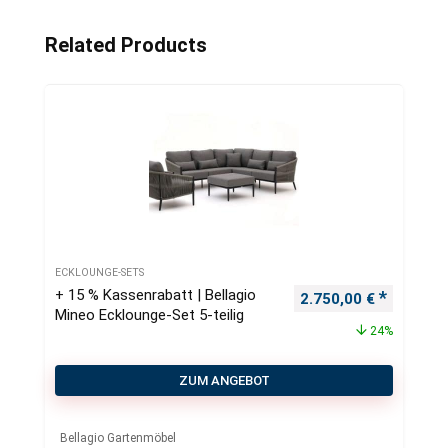
Related Products
ECKLOUNGE-SETS
+ 15 % Kassenrabatt | Bellagio
Ursprünglicher Preis
Aktueller
2.750,00
€
Mineo Ecklounge-Set 5-teilig
24%
ZUM ANGEBOT
Bellagio Gartenmöbel