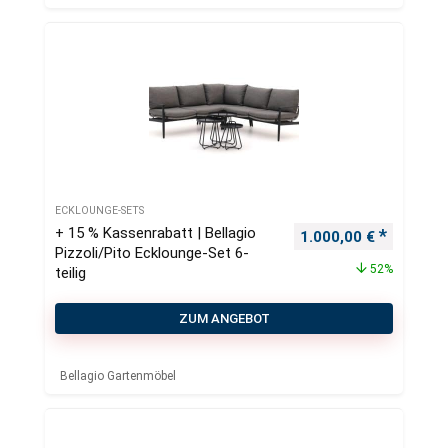
ECKLOUNGE-SETS
+ 15 % Kassenrabatt | Bellagio
Ursprünglicher Preis
Aktueller
1.000,00
€
Pizzoli/Pito Ecklounge-Set 6-
52%
teilig
ZUM ANGEBOT
Bellagio Gartenmöbel