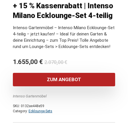
+ 15 % Kassenrabatt | Intenso
Milano Ecklounge-Set 4-teilig
Intenso Gartenmöbel – Intenso Milano Ecklounge-Set
4-teilig – jetzt kaufen! – Ideal für deinen Garten &
deine Einrichtung – zum Top Preis! Tolle Angebote
rund um Lounge-Sets > Ecklounge-Sets entdecken!
Ursprünglicher
Aktueller
1.655,00
€
2.070,00
€
Preis
Preis
war:
ist:
ZUM ANGEBOT
2.070,00 €
1.655,00 €.
Intenso Gartenmöbel
SKU:
0132ae448e59
Category:
Ecklounge-Sets