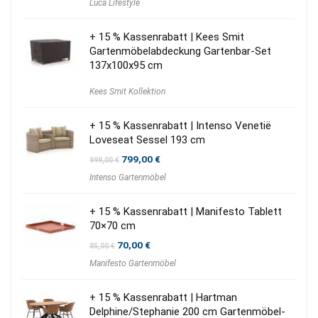
Luca Lifestyle
+ 15 % Kassenrabatt | Kees Smit
Gartenmöbelabdeckung Gartenbar-Set
137x100x95 cm
Kees Smit Kollektion
+ 15 % Kassenrabatt | Intenso Venetië
Loveseat Sessel 193 cm
Ursprünglicher
Aktueller
799,00
€
999,00
€
Preis
Preis
Intenso Gartenmöbel
war:
ist:
999,00 €
799,00 €.
+ 15 % Kassenrabatt | Manifesto Tablett
70×70 cm
Ursprünglicher
Aktueller
70,00
€
85,00
€
Preis
Preis
Manifesto Gartenmöbel
war:
ist:
85,00 €
70,00 €.
+ 15 % Kassenrabatt | Hartman
Delphine/Stephanie 200 cm Gartenmöbel-