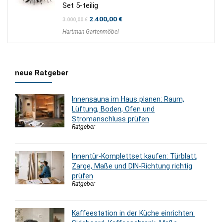
Set 5-teilig
Ursprünglicher
Aktueller
2.400,00
€
3.000,00
€
Preis
Preis
Hartman Gartenmöbel
war:
ist:
3.000,00 €
2.400,00 €.
neue Ratgeber
Innensauna im Haus planen: Raum,
Lüftung, Boden, Ofen und
Stromanschluss prüfen
Ratgeber
Innentür-Komplettset kaufen: Türblatt,
Zarge, Maße und DIN-Richtung richtig
prüfen
Ratgeber
Kaffeestation in der Küche einrichten: