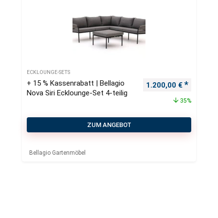
ECKLOUNGE-SETS
+ 15 % Kassenrabatt | Bellagio
Ursprünglicher Preis
Aktueller
1.200,00
€
Nova Siri Ecklounge-Set 4-teilig
35%
ZUM ANGEBOT
Bellagio Gartenmöbel