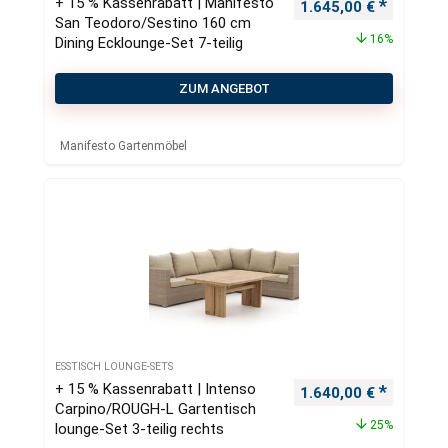
+ 15 % Kassenrabatt | Manifesto
Ursprünglicher Preis
Aktueller
1.645,00
€
San Teodoro/Sestino 160 cm
16%
Dining Ecklounge-Set 7-teilig
ZUM ANGEBOT
Manifesto Gartenmöbel
ESSTISCH LOUNGE-SETS
+ 15 % Kassenrabatt | Intenso
Ursprünglicher Preis
Aktueller
1.640,00
€
Carpino/ROUGH-L Gartentisch
25%
lounge-Set 3-teilig rechts