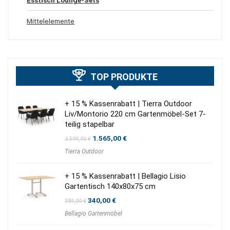
Mittelelemente
TOP PRODUKTE
+ 15 % Kassenrabatt | Tierra Outdoor
Liv/Montorio 220 cm Gartenmöbel-Set 7-
teilig stapelbar
Ursprünglicher
Aktueller
1.565,00
€
2.500,00
€
Preis
Preis
Tierra Outdoor
war:
ist:
2.500,00 €
1.565,00 €.
+ 15 % Kassenrabatt | Bellagio Lisio
Gartentisch 140x80x75 cm
Ursprünglicher
Aktueller
340,00
€
380,00
€
Preis
Preis
Bellagio Gartenmöbel
war:
ist:
380,00 €
340,00 €.