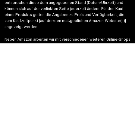
entsprechen diese dem angegebenen Stand (Datum/Uhrzeit) und
können sich auf der verlinkten Seite jederzeit ändern. Für den Kauf
eines Produkts gelten die Angaben zu Preis und Verfügbarkeit, die
zum Kaufzeitpunkt [auf der/den maßgeblichen Amazon-Website(s)]
angezeigt werden.
Neben Amazon arbeiten wir mit verschiedenen weiteren Online-Shops
zusammen.
Unsere Webseite finanziert sich durch platzierte Werbeanzeigen und
sogenannten Affiliate Links (Produktlinks). Diese sind mit einem *
oder einem Hinweis auf Amazon verlinkt.
Durch das Anklicken der Produktlinks bzw. Werbeanzeigen verdienen
wir einen kleinen Betrag, der uns hilft, diese Seite weiter zu
verbessern. Der Preis der Produkte bleibt dabei für Sie gleich!
WICHTIG:
Der angezeigte Preis entspricht dem letzten Update –
verbindlich ist nur der tatsächliche Preis im jeweiligen aktuellen