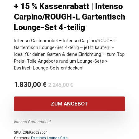
+ 15 % Kassenrabatt | Intenso
Carpino/ROUGH-L Gartentisch
Lounge-Set 4-teilig
Intenso Gartenmöbel – Intenso Carpino/ROUGH-L
Gartentisch Lounge-Set 4-teilig – jetzt kaufen! –
Ideal für deinen Garten & deine Einrichtung – zum Top
Preis! Tolle Angebote rund um Lounge-Sets >
Esstisch Lounge-Sets entdecken!
Ursprünglicher
Aktueller
1.830,00
€
2.245,00
€
Preis
Preis
war:
ist:
ZUM ANGEBOT
2.245,00 €
1.830,00 €.
Intenso Gartenmöbel
SKU:
20b9adc29bc4
Category:
Esstisch Lounge-Sets