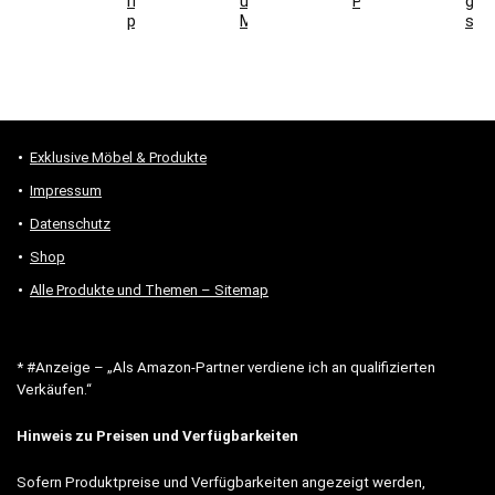
richtig
und
Parkett
gee
prüfen
Montage
sind
Exklusive Möbel & Produkte
Impressum
Datenschutz
Shop
Alle Produkte und Themen – Sitemap
* #Anzeige – „Als Amazon-Partner verdiene ich an qualifizierten
Verkäufen.“
Hinweis zu Preisen und Verfügbarkeiten
Sofern Produktpreise und Verfügbarkeiten angezeigt werden,