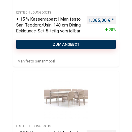
ESSTISCH LOUNGE-SETS
+ 15 % Kassenrabatt | Manifesto
Ursprünglicher Preis
Aktueller
1.365,00
€
San Teodoro/Usini 140 cm Dining
25%
Ecklounge-Set 5-teilig verstellbar
ZUM ANGEBOT
Manifesto Gartenmöbel
ESSTISCH LOUNGE-SETS