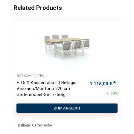
Related Products
ESSTISCHGRUPPEN
+ 15 % Kassenrabatt | Bellagio
Ursprünglicher Preis
Aktueller
1.115,00
€
Vezzano/Montorio 220 cm
60%
Gartenmöbel-Set 7-teilig
ZUM ANGEBOT
Bellagio Gartenmöbel