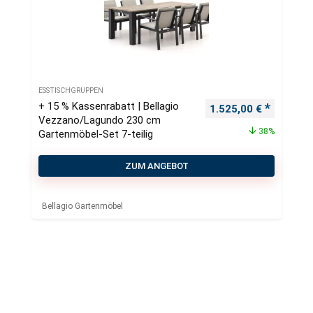
ESSTISCHGRUPPEN
+ 15 % Kassenrabatt | Bellagio
Ursprünglicher Preis
Aktueller
1.525,00
€
Vezzano/Lagundo 230 cm
38%
Gartenmöbel-Set 7-teilig
ZUM ANGEBOT
Bellagio Gartenmöbel