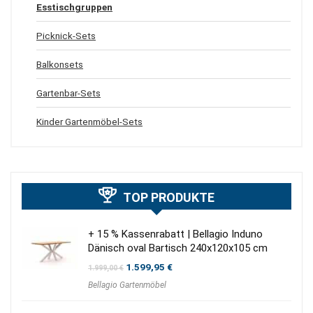
Esstischgruppen
Picknick-Sets
Balkonsets
Gartenbar-Sets
Kinder Gartenmöbel-Sets
TOP PRODUKTE
+ 15 % Kassenrabatt | Bellagio Induno
Dänisch oval Bartisch 240x120x105 cm
Ursprünglicher
Aktueller
1.599,95
€
1.999,00
€
Preis
Preis
Bellagio Gartenmöbel
war:
ist:
1.999,00 €
1.599,95 €.