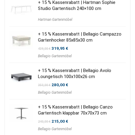
+ 15 % Kassenrabatt | Hartman Sophie
Studio Gartentisch 240×100 cm
Hartman Gartenmöbel
+ 15 % Kassenrabatt | Bellagio Campazzo
Gartenhocker 85x85x30 cm
Ursprünglicher
Aktueller
319,95
€
439,00
€
Preis
Preis
Bellagio Gartenmöbel
war:
ist:
439,00 €
319,95 €.
+ 15 % Kassenrabatt | Bellagio Avolo
Loungetisch 100x100x26 cm
Ursprünglicher
Aktueller
280,00
€
350,00
€
Preis
Preis
Bellagio Gartenmöbel
war:
ist:
350,00 €
280,00 €.
+ 15 % Kassenrabatt | Bellagio Canzo
Gartentisch klappbar 70x70x73 cm
Ursprünglicher
Aktueller
215,00
€
240,00
€
Preis
Preis
Bellagio Gartenmöbel
war:
ist:
240,00 €
215,00 €.