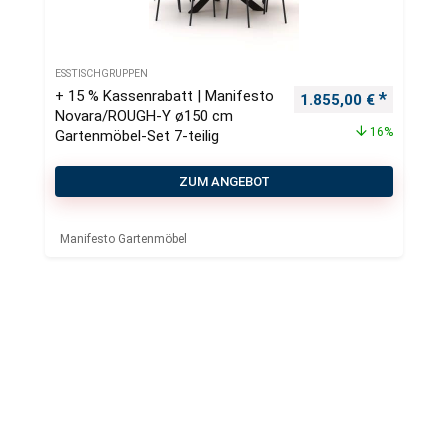
ESSTISCHGRUPPEN
+ 15 % Kassenrabatt | Manifesto
Ursprünglicher Preis
Aktueller
1.855,00
€
Novara/ROUGH-Y ø150 cm
16%
Gartenmöbel-Set 7-teilig
ZUM ANGEBOT
Manifesto Gartenmöbel