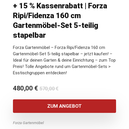
+ 15 % Kassenrabatt | Forza
Ripi/Fidenza 160 cm
Gartenmöbel-Set 5-teilig
stapelbar
Forza Gartenmöbel – Forza Ripi/Fidenza 160 cm
Gartenmöbel-Set 5-teilig stapelbar – jetzt kaufen! –
Ideal für deinen Garten & deine Einrichtung – zum Top
Preis! Tolle Angebote rund um Gartenmöbel-Sets >
Esstischgruppen entdecken!
Ursprünglicher
Aktueller
480,00
€
570,00
€
Preis
Preis
war:
ist:
ZUM ANGEBOT
570,00 €
480,00 €.
Forza Gartenmöbel