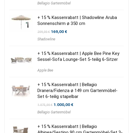
Bellagio Gartenmöbel
war:
ist:
1.500,00 €
1.200,00 €.
+ 15 % Kassenrabatt | Shadowline Aruba
Sonnenschirm ø 350 cm
Ursprünglicher
Aktueller
169,00
€
209,00
€
Preis
Preis
Shadowline
war:
ist:
209,00 €
169,00 €.
+ 15 % Kassenrabatt | Apple Bee Pine Key
Sessel-Sofa Lounge-Set 5-teilig 6-Sitzer
Apple Bee
+ 15 % Kassenrabatt | Bellagio
Dranera/Fidenza ø 149 cm Gartenmöbel-
Set 6-teilig stapelbar
Ursprünglicher
Aktueller
1.000,00
€
1.075,00
€
Preis
Preis
Bellagio Gartenmöbel
war:
ist:
1.075,00 €
1.000,00 €.
+ 15 % Kassenrabatt | Bellagio
Albinea/Sestino 90 cm Gartenmöbel-Set 3-