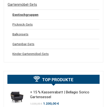
Gartenmöbel-Sets
Esstischgruppen
Picknick-Sets
Balkonsets
Gartenbar-Sets
Kinder Gartenmöbel-Sets
TOP PRODUKTE
+ 15 % Kassenrabatt | Bellagio Sorico
Gartensessel
Ursprünglicher
Aktueller
1.200,00
€
1.500,00
€
Preis
Preis