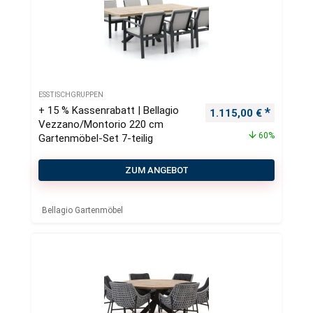
ESSTISCHGRUPPEN
+ 15 % Kassenrabatt | Bellagio
Ursprünglicher Preis
Aktueller
1.115,00
€
Vezzano/Montorio 220 cm
60%
Gartenmöbel-Set 7-teilig
ZUM ANGEBOT
Bellagio Gartenmöbel