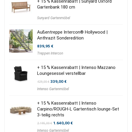
+ 15 % Kassenrabatt | Sunyard Oxford
Gartenbank 180 cm
Sunyard Gartenmöbel
Außentreppe Intercon® Hollywood |
Anthrazit Sonderedition
839,95
€
Treppen Intercon
+ 15 % Kassenrabatt | Intenso Mazzano
Loungesessel verstellbar
Ursprünglicher
Aktueller
339,00
€
429,00
€
Preis
Preis
Intenso Gartenmöbel
war:
ist:
429,00 €
339,00 €.
+ 15 % Kassenrabatt | Intenso
Carpino/ROUGH-L Gartentisch lounge-Set
3-teilig rechts
Ursprünglicher
Aktueller
1.640,00
€
2.195,00
€
Preis
Preis
Intenso Gartenmöbel
war:
ist: