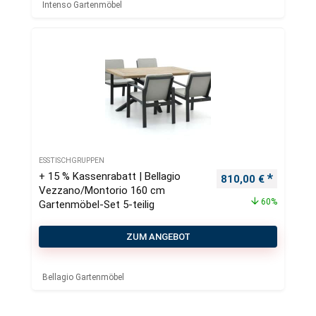
Intenso Gartenmöbel
ESSTISCHGRUPPEN
+ 15 % Kassenrabatt | Bellagio
Ursprünglicher Pre
Aktueller
810,00
€
Vezzano/Montorio 160 cm
60%
Gartenmöbel-Set 5-teilig
ZUM ANGEBOT
Bellagio Gartenmöbel