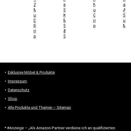
Zarge,
einrichten:
Nutzschicht
aus
Maße
Sideboard,
und
Auf
und
Kaffeeschrank,
Gesamtkosten
Sch
DIN-
Maße,
richtig
und
Richtung
Steckdosen
prüfen
Mon
richtig
&
prüfen
Stauraum
Exklusive Möbel & Produkte
Impressum
Datenschutz
Shop
Alle Produkte und Themen – Sitemap
* #Anzeige – „Als Amazon-Partner verdiene ich an qualifizierten