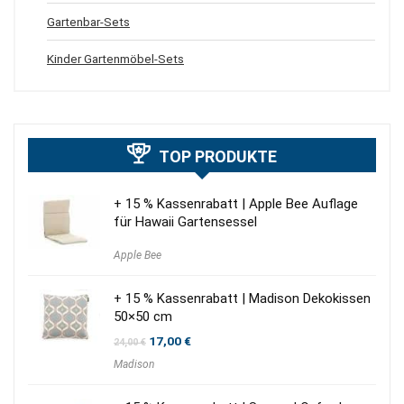
Gartenbar-Sets
Kinder Gartenmöbel-Sets
TOP PRODUKTE
+ 15 % Kassenrabatt | Apple Bee Auflage
für Hawaii Gartensessel
Apple Bee
+ 15 % Kassenrabatt | Madison Dekokissen
50×50 cm
Ursprünglicher
Aktueller
17,00
€
24,00
€
Preis
Preis
Madison
war:
ist:
24,00 €
17,00 €.