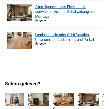
Akustikpaneele aus Eiche richtig
auswählen: Aufbau, Schallwirkung und
Montage
Ratgeber
Landhausdiele oder Schiffsboden:
Unterschiede bei Laminat und Parkett
Ratgeber
Schon gelesen?
Innentür-
Kaffeestation
Parkett
Aku
Komplettset
in
günstig
aus
kaufen:
der
kaufen:
Eic
Türblatt,
Küche
Restposten,
rich