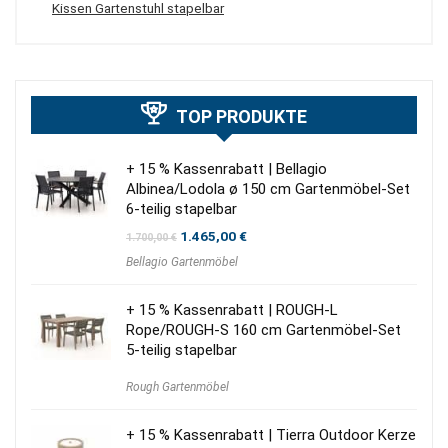
Kissen Gartenstuhl stapelbar
TOP PRODUKTE
+ 15 % Kassenrabatt | Bellagio
Albinea/Lodola ø 150 cm Gartenmöbel-Set
6-teilig stapelbar
Ursprünglicher
Aktueller
1.465,00
€
1.700,00
€
Preis
Preis
Bellagio Gartenmöbel
war:
ist:
1.700,00 €
1.465,00 €.
+ 15 % Kassenrabatt | ROUGH-L
Rope/ROUGH-S 160 cm Gartenmöbel-Set
5-teilig stapelbar
Rough Gartenmöbel
+ 15 % Kassenrabatt | Tierra Outdoor Kerze