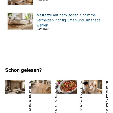
Matratze auf dem Boden: Schimmel
vermeiden, richtig lüften und Unterlage
wählen
Ratgeber
Schon gelesen?
Akustikpaneele
Landhausdiele
Auflaufform
Kos
aus
oder
auf
rich
Eiche
Schiffsboden:
den
mon
richtig
Unterschiede
Grill
Höh
auswählen:
bei
stellen:
Abs
Aufbau,
Laminat
Welche
Pos
Schallwirkung
und
Formen
und