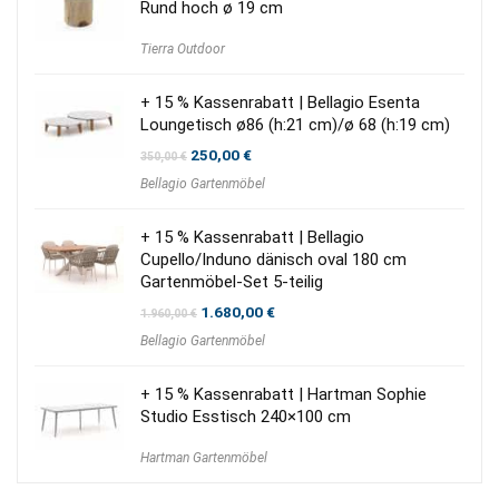
Rund hoch ø 19 cm
Tierra Outdoor
+ 15 % Kassenrabatt | Bellagio Esenta
Loungetisch ø86 (h:21 cm)/ø 68 (h:19 cm)
Ursprünglicher
Aktueller
250,00
€
350,00
€
Preis
Preis
Bellagio Gartenmöbel
war:
ist:
350,00 €
250,00 €.
+ 15 % Kassenrabatt | Bellagio
Cupello/Induno dänisch oval 180 cm
Gartenmöbel-Set 5-teilig
Ursprünglicher
Aktueller
1.680,00
€
1.960,00
€
Preis
Preis
Bellagio Gartenmöbel
war:
ist:
1.960,00 €
1.680,00 €.
+ 15 % Kassenrabatt | Hartman Sophie
Studio Esstisch 240×100 cm
Hartman Gartenmöbel