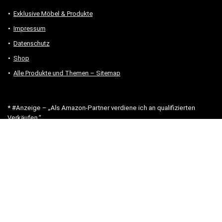
Exklusive Möbel & Produkte
Impressum
Datenschutz
Shop
Alle Produkte und Themen – Sitemap
* #Anzeige – „Als Amazon-Partner verdiene ich an qualifizierten
Verkäufen.“
Hinweis zu Preisen und Verfügbarkeiten
Sofern Produktpreise und Verfügbarkeiten angezeigt werden,
entsprechen diese dem angegebenen Stand (Datum/Uhrzeit) und
können sich auf der verlinkten Seite jederzeit ändern. Für den Kauf
eines Produkts gelten die Angaben zu Preis und Verfügbarkeit, die
zum Kaufzeitpunkt [auf der/den maßgeblichen Amazon-Website(s)]
angezeigt werden.