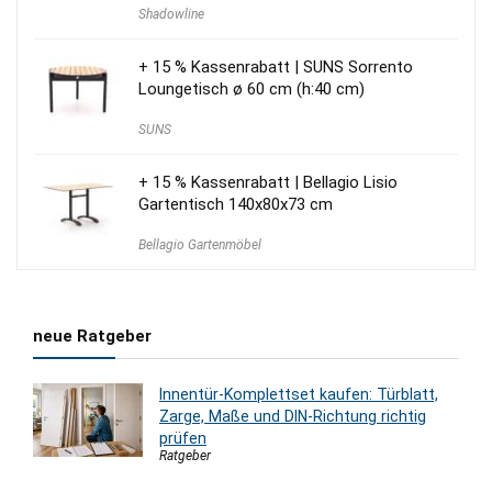
Preis
Preis
Shadowline
war:
ist:
180,00 €
165,00 €.
+ 15 % Kassenrabatt | SUNS Sorrento
Loungetisch ø 60 cm (h:40 cm)
SUNS
+ 15 % Kassenrabatt | Bellagio Lisio
Gartentisch 140x80x73 cm
Bellagio Gartenmöbel
neue Ratgeber
Innentür-Komplettset kaufen: Türblatt,
Zarge, Maße und DIN-Richtung richtig
prüfen
Ratgeber