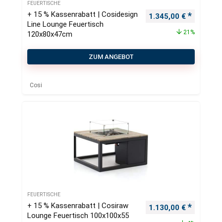
FEUERTISCHE
+ 15 % Kassenrabatt | Cosidesign
Ursprünglicher Preis
Aktueller
1.345,00
€
Line Lounge Feuertisch
21%
120x80x47cm
ZUM ANGEBOT
Cosi
FEUERTISCHE
+ 15 % Kassenrabatt | Cosiraw
Ursprünglicher Preis
Aktueller
1.130,00
€
Lounge Feuertisch 100x100x55