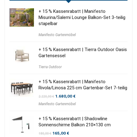
+ 15 % Kassenrabatt | Manifesto
Misurina/Salemi Lounge Balkon-Set 3-teilig
stapelbar
Manifesto Gartenmöbel
+ 15 % Kassenrabatt | Tierra Outdoor Oasis
Gartensessel
Tierra Outdoor
+ 15 % Kassenrabatt | Manifesto
Rivola/Linosa 225 cm Gartenbar-Set 7-teilig
Ursprünglicher
Aktueller
1.680,00
€
2.220,00
€
Preis
Preis
Manifesto Gartenmöbel
war:
ist:
2.220,00 €
1.680,00 €.
+ 15 % Kassenrabatt | Shadowline
Sonnenschirme Balkon 210×130 cm
Ursprünglicher
Aktueller
165,00
€
180,00
€