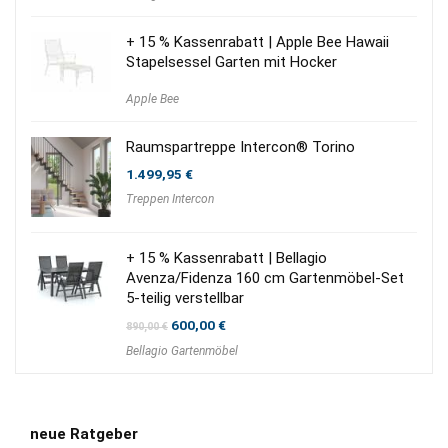
499,00 €
339,95 €.
+ 15 % Kassenrabatt | Apple Bee Hawaii
Stapelsessel Garten mit Hocker
Apple Bee
Raumspartreppe Intercon® Torino
1.499,95
€
Treppen Intercon
+ 15 % Kassenrabatt | Bellagio
Avenza/Fidenza 160 cm Gartenmöbel-Set
5-teilig verstellbar
Ursprünglicher
Aktueller
600,00
€
890,00
€
Preis
Preis
Bellagio Gartenmöbel
war:
ist:
890,00 €
600,00 €.
neue Ratgeber