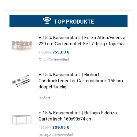
TOP PRODUKTE
+ 15 % Kassenrabatt | Forza Altea/Fidenza
220 cm Gartenmöbel-Set 7-teilig stapelbar
Ursprünglicher
Aktueller
755,00
€
905,00
€
Preis
Preis
Forza Gartenmöbel
war:
ist:
905,00 €
755,00 €.
+ 15 % Kassenrabatt | Biohort
Gasdruckfeder für Gartenschrank 155 cm
doppelflügelig
Biohort
+ 15 % Kassenrabatt | Bellagio Fidenza
Gartentisch 160x90x74 cm
Ursprünglicher
Aktueller
339,95
€
499,00
€
Preis
Preis
Bellagio Gartenmöbel
war:
ist: