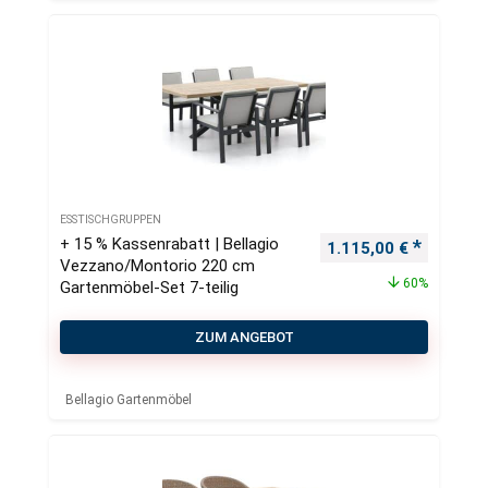
ESSTISCHGRUPPEN
+ 15 % Kassenrabatt | Bellagio
Ursprünglicher Preis
Aktueller
1.115,00
€
Vezzano/Montorio 220 cm
60%
Gartenmöbel-Set 7-teilig
ZUM ANGEBOT
Bellagio Gartenmöbel