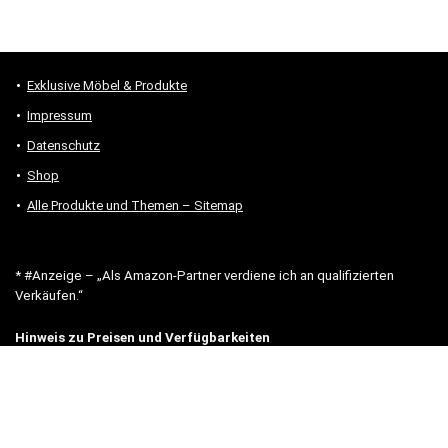
Exklusive Möbel & Produkte
Impressum
Datenschutz
Shop
Alle Produkte und Themen – Sitemap
* #Anzeige – „Als Amazon-Partner verdiene ich an qualifizierten
Verkäufen.“
Hinweis zu Preisen und Verfügbarkeiten
Sofern Produktpreise und Verfügbarkeiten angezeigt werden,
entsprechen diese dem angegebenen Stand (Datum/Uhrzeit) und
können sich auf der verlinkten Seite jederzeit ändern. Für den Kauf
eines Produkts gelten die Angaben zu Preis und Verfügbarkeit, die