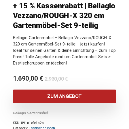
+ 15 % Kassenrabatt | Bellagio
Vezzano/ROUGH-X 320 cm
Gartenmöbel-Set 9-teilig
Bellagio Gartenmöbel – Bellagio Vezzano/ROUGH-X
320 cm Gartenmöbel-Set 9-teilig – jetzt kaufen! –
Ideal für deinen Garten & deine Einrichtung – zum Top
Preis! Tolle Angebote rund um Gartenmöbel-Sets >
Esstischgruppen entdecken!
Ursprünglicher
Aktueller
1.690,00
€
2.930,00
€
Preis
Preis
war:
ist:
ZUM ANGEBOT
2.930,00 €
1.690,00 €.
Bellagio Gartenmöbel
SKU:
891a1cfe1a2a
Category:
Esstischgruppen