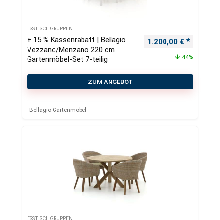
ESSTISCHGRUPPEN
+ 15 % Kassenrabatt | Bellagio
Ursprünglicher Preis
Aktueller
1.200,00
€
Vezzano/Menzano 220 cm
44%
Gartenmöbel-Set 7-teilig
ZUM ANGEBOT
Bellagio Gartenmöbel
ESSTISCHGRUPPEN