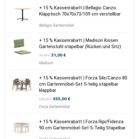
+ 15 % Kassenrabatt | Bellagio Canzo
Klapptisch 70x70x73/109 cm verstellbar
Bellagio Gartenmöbel
+ 15 % Kassenrabatt | Madison Kissen
Gartenstuhl stapelbar (Rücken und Sitz)
Ursprünglicher
Aktueller
31,00
€
39,00
€
Preis
Preis
Madison
war:
ist:
39,00 €
31,00 €.
+ 15 % Kassenrabatt | Forza Sile/Canzo 80
cm Gartenmöbel-Set 5-teilig stapelbar
klappbar
Ursprünglicher
Aktueller
555,00
€
580,00
€
Preis
Preis
Forza Gartenmöbel
war:
ist:
580,00 €
555,00 €.
+ 15 % Kassenrabatt | Forza Ripi/Fidenza
90 cm Gartenmöbel-Set 5-Teilig Stapelbar