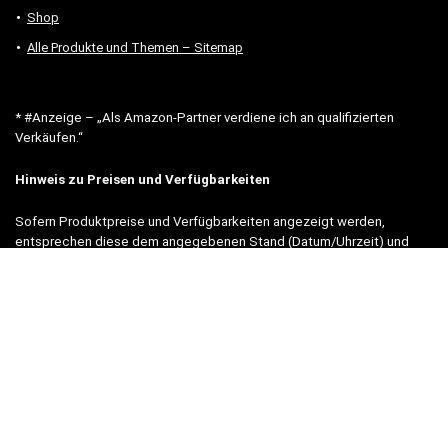
Shop
Alle Produkte und Themen – Sitemap
* #Anzeige – „Als Amazon-Partner verdiene ich an qualifizierten
Verkäufen.“
Hinweis zu Preisen und Verfügbarkeiten
Sofern Produktpreise und Verfügbarkeiten angezeigt werden,
entsprechen diese dem angegebenen Stand (Datum/Uhrzeit) und
können sich auf der verlinkten Seite jederzeit ändern. Für den Kauf
eines Produkts gelten die Angaben zu Preis und Verfügbarkeit, die
zum Kaufzeitpunkt [auf der/den maßgeblichen Amazon-Website(s)]
angezeigt werden.
Neben Amazon arbeiten wir mit verschiedenen weiteren Online-Shops
zusammen.