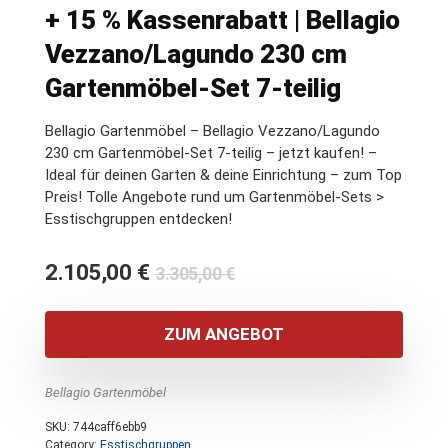
+ 15 % Kassenrabatt | Bellagio
Vezzano/Lagundo 230 cm
Gartenmöbel-Set 7-teilig
Bellagio Gartenmöbel – Bellagio Vezzano/Lagundo
230 cm Gartenmöbel-Set 7-teilig – jetzt kaufen! –
Ideal für deinen Garten & deine Einrichtung – zum Top
Preis! Tolle Angebote rund um Gartenmöbel-Sets >
Esstischgruppen entdecken!
Ursprünglicher
Aktueller
2.105,00
€
3.305,00
€
Preis
Preis
war:
ist:
ZUM ANGEBOT
3.305,00 €
2.105,00 €.
Bellagio Gartenmöbel
SKU:
744caff6ebb9
Category:
Esstischgruppen