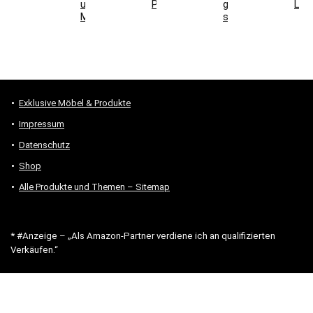
und
Parkett
geeignet
Lich
Montage
sind
Exklusive Möbel & Produkte
Impressum
Datenschutz
Shop
Alle Produkte und Themen – Sitemap
* #Anzeige – „Als Amazon-Partner verdiene ich an qualifizierten
Verkäufen.“
Hinweis zu Preisen und Verfügbarkeiten
Sofern Produktpreise und Verfügbarkeiten angezeigt werden,