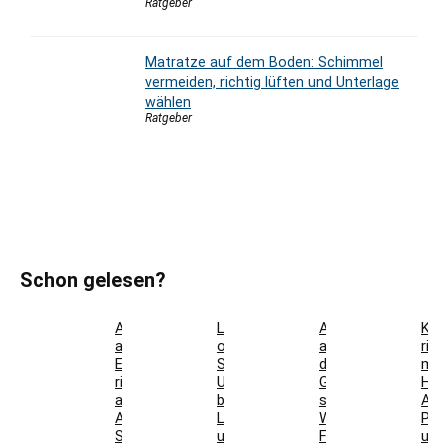
Ratgeber
Matratze auf dem Boden: Schimmel
vermeiden, richtig lüften und Unterlage
wählen
Ratgeber
Schon gelesen?
Akustikpaneele
Landhausdiele
Auflaufform
Kos
aus
oder
auf
rich
Eiche
Schiffsboden:
den
mon
richtig
Unterschiede
Grill
Höh
auswählen:
bei
stellen:
Abs
Aufbau,
Laminat
Welche
Pos
Schallwirkung
und
Formen
und