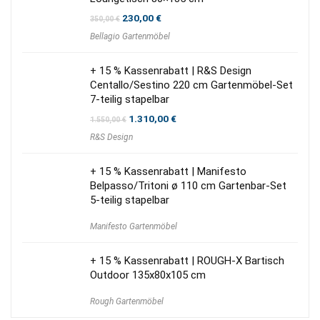
Ursprünglicher
Aktueller
230,00
€
350,00
€
Preis
Preis
Bellagio Gartenmöbel
war:
ist:
350,00 €
230,00 €.
+ 15 % Kassenrabatt | R&S Design
Centallo/Sestino 220 cm Gartenmöbel-Set
7-teilig stapelbar
Ursprünglicher
Aktueller
1.310,00
€
1.550,00
€
Preis
Preis
R&S Design
war:
ist:
1.550,00 €
1.310,00 €.
+ 15 % Kassenrabatt | Manifesto
Belpasso/Tritoni ø 110 cm Gartenbar-Set
5-teilig stapelbar
Manifesto Gartenmöbel
+ 15 % Kassenrabatt | ROUGH-X Bartisch
Outdoor 135x80x105 cm
Rough Gartenmöbel