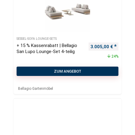
SESSEL-SOFA LOUNGE-SETS
+ 15 % Kassenrabatt | Bellagio
Ursprünglicher Preis
Aktueller
3.005,00
€
San Lupo Lounge-Set 4-teilig
24%
ZUM ANGEBOT
Bellagio Gartenmöbel