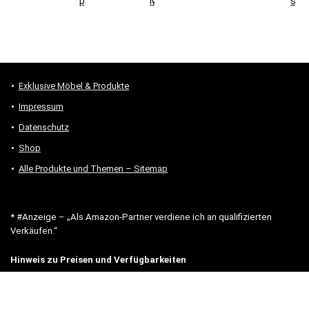
prüfen
Montage
sind
Exklusive Möbel & Produkte
Impressum
Datenschutz
Shop
Alle Produkte und Themen – Sitemap
* #Anzeige – „Als Amazon-Partner verdiene ich an qualifizierten
Verkäufen.“
Hinweis zu Preisen und Verfügbarkeiten
Sofern Produktpreise und Verfügbarkeiten angezeigt werden,
entsprechen diese dem angegebenen Stand (Datum/Uhrzeit) und