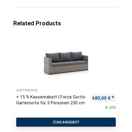
Related Products
GARTENSOFAS
+ 15 % Kassenrabatt | Forza Giotto
Ursprünglicher Pre
Aktueller
680,00
€
Gartensofa für 3 Personen 230 cm
20%
ZUM ANGEBOT