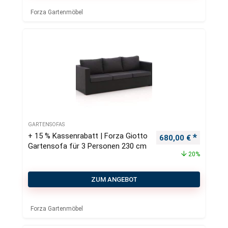
Forza Gartenmöbel
GARTENSOFAS
+ 15 % Kassenrabatt | Forza Giotto
Ursprünglicher Pre
Aktueller
680,00
€
Gartensofa für 3 Personen 230 cm
20%
ZUM ANGEBOT
Forza Gartenmöbel