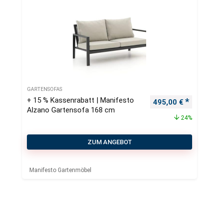
GARTENSOFAS
+ 15 % Kassenrabatt | Manifesto
Ursprünglicher Pre
Aktueller
495,00
€
Alzano Gartensofa 168 cm
24%
ZUM ANGEBOT
Manifesto Gartenmöbel