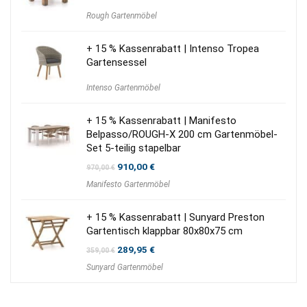
Rough Gartenmöbel
+ 15 % Kassenrabatt | Intenso Tropea
Gartensessel
Intenso Gartenmöbel
+ 15 % Kassenrabatt | Manifesto
Belpasso/ROUGH-X 200 cm Gartenmöbel-
Set 5-teilig stapelbar
Ursprünglicher
Aktueller
910,00
€
970,00
€
Preis
Preis
Manifesto Gartenmöbel
war:
ist:
970,00 €
910,00 €.
+ 15 % Kassenrabatt | Sunyard Preston
Gartentisch klappbar 80x80x75 cm
Ursprünglicher
Aktueller
289,95
€
359,00
€
Preis
Preis
Sunyard Gartenmöbel
war:
ist:
359,00 €
289,95 €.