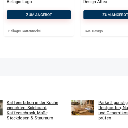
Bellagio Lugo
Design Altea
Gartenstuhl
Gartenstuhl
stapelbar
stapelbar
ZUM ANGEBOT
ZUM ANGEBO
Bellagio Gartenmöbel
R&S Design
Kaffeestation in der Küche
Parkett günstig
einrichten: Sideboard,
Restposten, Nu
Kaffeeschrank, Maße,
und Gesamtkost
Steckdosen & Stauraum
prüfen