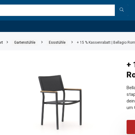
rt
Gartenstühle
Essstühle
+ 15 % Kassenrabatt | Bellagio Rom
+ 
Ro
Bell
stap
dein
um G