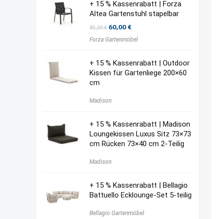
+ 15 % Kassenrabatt | Forza
Altea Gartenstuhl stapelbar
Ursprünglicher
Aktueller
60,00
€
85,00
€
Preis
Preis
Forza Gartenmöbel
war:
ist:
85,00 €
60,00 €.
+ 15 % Kassenrabatt | Outdoor
Kissen für Gartenliege 200×60
cm
Madison
+ 15 % Kassenrabatt | Madison
Loungekissen Luxus Sitz 73×73
cm Rücken 73×40 cm 2-Teilig
Madison
+ 15 % Kassenrabatt | Bellagio
Battuello Ecklounge-Set 5-teilig
Bellagio Gartenmöbel