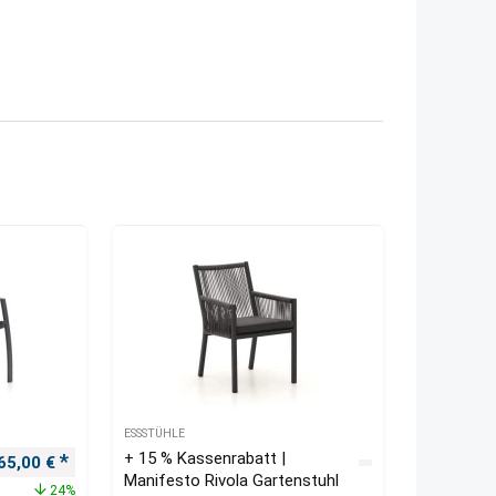
ESSSTÜHLE
+ 15 % Kassenrabatt |
Ursprünglicher Preis war: 85,00 €
Aktueller Preis ist: 65,00 €.
65,00
€
Manifesto Rivola Gartenstuhl
24%