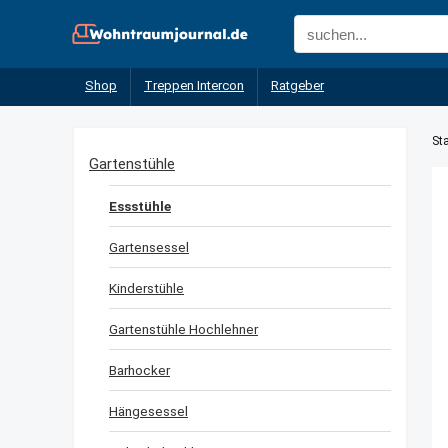
Shop
Treppen Intercon
Ratgeber
Sta
Gartenstühle
Essstühle
Gartensessel
Kinderstühle
Gartenstühle Hochlehner
Barhocker
Hängesessel