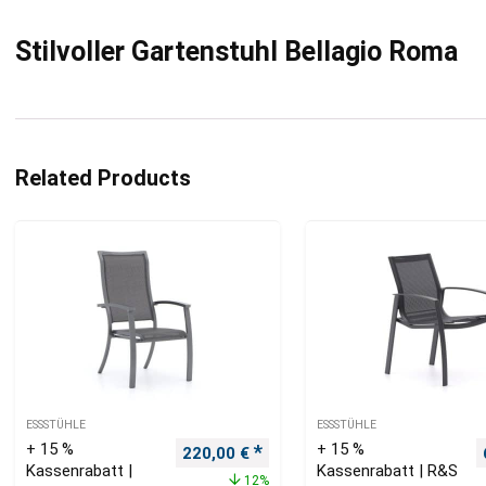
Stilvoller Gartenstuhl Bellagio Roma
Related Products
ESSSTÜHLE
ESSSTÜHLE
+ 15 %
+ 15 %
Ursprünglicher Preis war: 250,00 €
Aktueller Preis ist: 220,00 €.
220,00
€
Kassenrabatt |
Kassenrabatt | R&S
12%