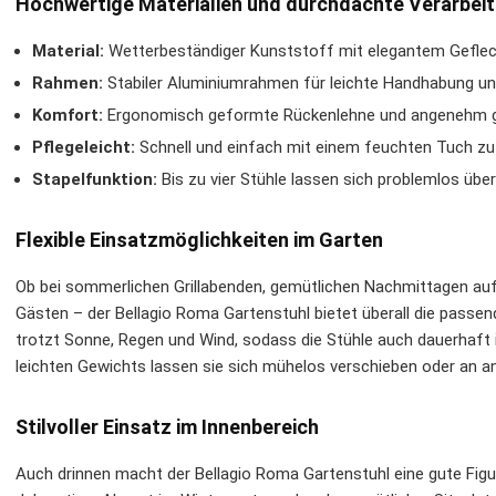
Hochwertige Materialien und durchdachte Verarbei
Material:
Wetterbeständiger Kunststoff mit elegantem Geflech
Rahmen:
Stabiler Aluminiumrahmen für leichte Handhabung un
Komfort:
Ergonomisch geformte Rückenlehne und angenehm g
Pflegeleicht:
Schnell und einfach mit einem feuchten Tuch zu 
Stapelfunktion:
Bis zu vier Stühle lassen sich problemlos übe
Flexible Einsatzmöglichkeiten im Garten
Ob bei sommerlichen Grillabenden, gemütlichen Nachmittagen auf
Gästen – der Bellagio Roma Gartenstuhl bietet überall die passe
trotzt Sonne, Regen und Wind, sodass die Stühle auch dauerhaft
leichten Gewichts lassen sie sich mühelos verschieben oder an an
Stilvoller Einsatz im Innenbereich
Auch drinnen macht der Bellagio Roma Gartenstuhl eine gute Figur