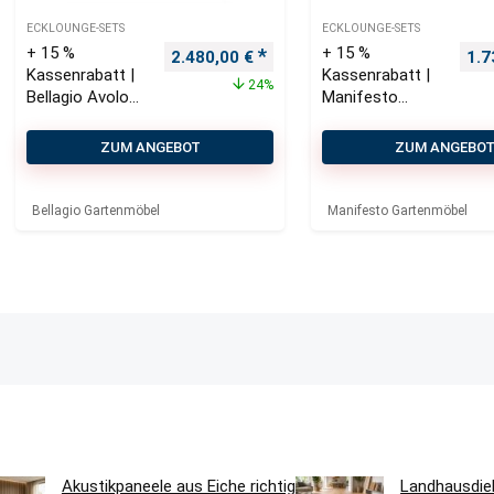
ECKLOUNGE-SETS
ECKLOUNGE-SETS
+ 15 %
+ 15 %
Ursprünglicher Preis war: 3.250,00 €
Aktueller Preis ist: 2.480,00 
Urs
2.480,00
€
1.7
Kassenrabatt |
Kassenrabatt |
24%
Bellagio Avolo
Manifesto
Ecklounge-Set
Alzano
3-teilig rechts
Ecklounge-Set
ZUM ANGEBOT
ZUM ANGEBO
4-teilig
Bellagio Gartenmöbel
Manifesto Gartenmöbel
Akustikpaneele aus Eiche richtig
Landhausdie