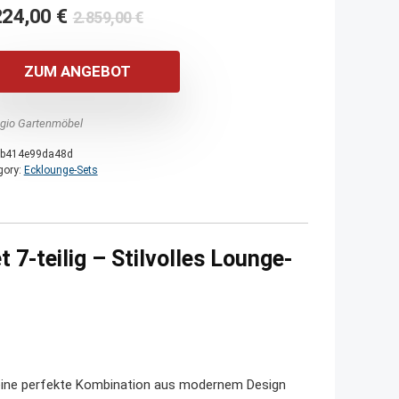
Ursprünglicher
Aktueller
224,00
€
2.859,00
€
Preis
Preis
war:
ist:
ZUM ANGEBOT
2.859,00 €
1.224,00 €.
agio Gartenmöbel
b414e99da48d
gory:
Ecklounge-Sets
 7-teilig – Stilvolles Lounge-
n eine perfekte Kombination aus modernem Design