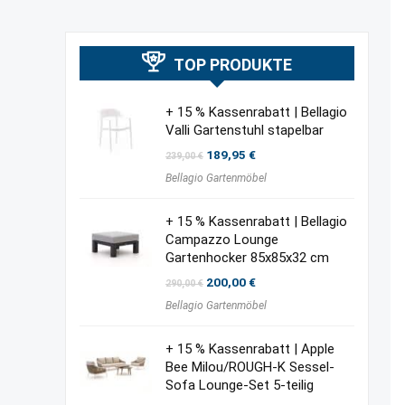
TOP PRODUKTE
+ 15 % Kassenrabatt | Bellagio
Valli Gartenstuhl stapelbar
Ursprünglicher
Aktueller
189,95
€
239,00
€
Preis
Preis
Bellagio Gartenmöbel
war:
ist:
239,00 €
189,95 €.
+ 15 % Kassenrabatt | Bellagio
Campazzo Lounge
Gartenhocker 85x85x32 cm
Ursprünglicher
Aktueller
200,00
€
290,00
€
Preis
Preis
Bellagio Gartenmöbel
war:
ist:
290,00 €
200,00 €.
+ 15 % Kassenrabatt | Apple
Bee Milou/ROUGH-K Sessel-
Sofa Lounge-Set 5-teilig