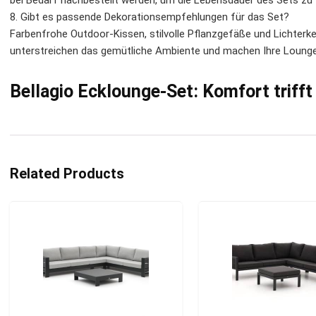
bei Bedarf nachbestellt werden, um die Lebensdauer des Sets zu 
8. Gibt es passende Dekorationsempfehlungen für das Set?
Farbenfrohe Outdoor-Kissen, stilvolle Pflanzgefäße und Lichter
unterstreichen das gemütliche Ambiente und machen Ihre Lounge
Bellagio Ecklounge-Set: Komfort trifft
Related Products