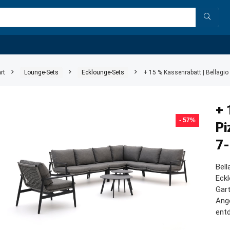
rt
Lounge-Sets
Ecklounge-Sets
+ 15 % Kassenrabatt | Bellagio
+ 
- 57%
Pi
7-
Bell
Eckl
Gart
Ang
ent