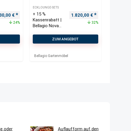
ECKLOUNGE-SETS
+ 15 %
€.
prünglicher Preis war: 2.270,00 €
Aktueller Preis ist: 1.730,00 €.
Ursprünglicher Preis war: 2.
Aktueller Preis i
30,00
€
1.820,00
€
Kassenrabatt |
24%
32%
Bellagio Nova
Siri/ROUGH-K
Ecklounge-Set
T
ZUM ANGEBOT
6-teilig
Bellagio Gartenmöbel
le oder
Auflaufform auf den