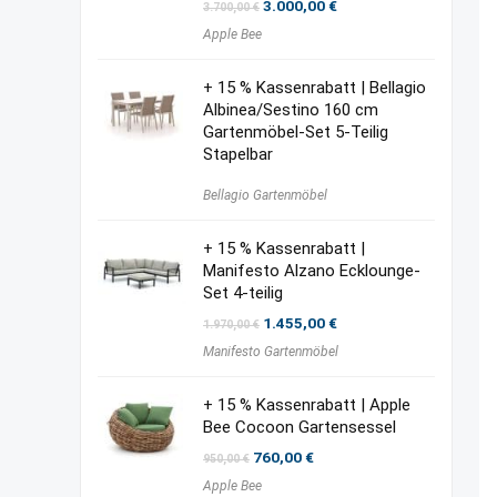
Ursprünglicher
Aktueller
3.000,00
€
3.700,00
€
Preis
Preis
Apple Bee
war:
ist:
3.700,00 €
3.000,00 €.
+ 15 % Kassenrabatt | Bellagio
Albinea/Sestino 160 cm
Gartenmöbel-Set 5-Teilig
Stapelbar
Bellagio Gartenmöbel
+ 15 % Kassenrabatt |
Manifesto Alzano Ecklounge-
Set 4-teilig
Ursprünglicher
Aktueller
1.455,00
€
1.970,00
€
Preis
Preis
Manifesto Gartenmöbel
war:
ist:
1.970,00 €
1.455,00 €.
+ 15 % Kassenrabatt | Apple
Bee Cocoon Gartensessel
Ursprünglicher
Aktueller
760,00
€
950,00
€
Preis
Preis
Apple Bee
war:
ist: