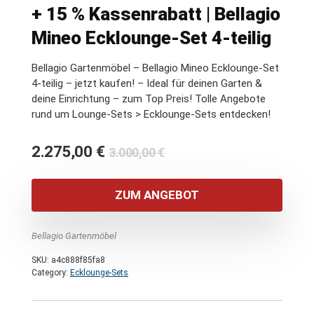
+ 15 % Kassenrabatt | Bellagio
Mineo Ecklounge-Set 4-teilig
Bellagio Gartenmöbel – Bellagio Mineo Ecklounge-Set
4-teilig – jetzt kaufen! – Ideal für deinen Garten &
deine Einrichtung – zum Top Preis! Tolle Angebote
rund um Lounge-Sets > Ecklounge-Sets entdecken!
Ursprünglicher
Aktueller
2.275,00
€
3.000,00
€
Preis
Preis
war:
ist:
ZUM ANGEBOT
3.000,00 €
2.275,00 €.
Bellagio Gartenmöbel
SKU:
a4c888f85fa8
Category:
Ecklounge-Sets