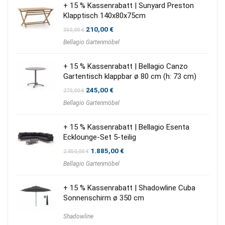
+ 15 % Kassenrabatt | Sunyard Preston
Klapptisch 140x80x75cm
Ursprünglicher
Aktueller
210,00
€
350,00
€
Preis
Preis
Bellagio Gartenmöbel
war:
ist:
350,00 €
210,00 €.
+ 15 % Kassenrabatt | Bellagio Canzo
Gartentisch klappbar ø 80 cm (h: 73 cm)
Ursprünglicher
Aktueller
245,00
€
270,00
€
Preis
Preis
Bellagio Gartenmöbel
war:
ist:
270,00 €
245,00 €.
+ 15 % Kassenrabatt | Bellagio Esenta
Ecklounge-Set 5-teilig
Ursprünglicher
Aktueller
1.885,00
€
2.850,00
€
Preis
Preis
Bellagio Gartenmöbel
war:
ist:
2.850,00 €
1.885,00 €.
+ 15 % Kassenrabatt | Shadowline Cuba
Sonnenschirm ø 350 cm
Shadowline