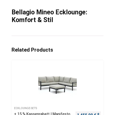
Bellagio Mineo Ecklounge:
Komfort & Stil
Related Products
ECKLOUNGE-SETS
+ 15 % Kassenrabatt | Manifesto
Ursprünglicher Preis
Aktueller
1.455,00
€