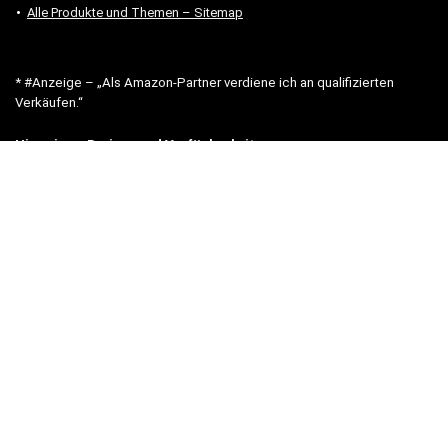
Alle Produkte und Themen – Sitemap
* #Anzeige – „Als Amazon-Partner verdiene ich an qualifizierten
Verkäufen.“
Hinweis zu Preisen und Verfügbarkeiten
Sofern Produktpreise und Verfügbarkeiten angezeigt werden,
entsprechen diese dem angegebenen Stand (Datum/Uhrzeit) und
können sich auf der verlinkten Seite jederzeit ändern. Für den Kauf
eines Produkts gelten die Angaben zu Preis und Verfügbarkeit, die
zum Kaufzeitpunkt [auf der/den maßgeblichen Amazon-Website(s)]
angezeigt werden.
Neben Amazon arbeiten wir mit verschiedenen weiteren Online-Shops
zusammen.