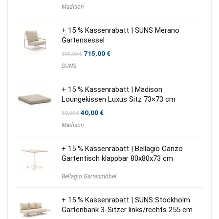
Preis
Preis
Madison
war:
ist:
39,00 €
31,00 €.
+ 15 % Kassenrabatt | SUNS Merano
Gartensessel
Ursprünglicher
Aktueller
715,00
€
899,00
€
Preis
Preis
SUNS
war:
ist:
899,00 €
715,00 €.
+ 15 % Kassenrabatt | Madison
Loungekissen Luxus Sitz 73×73 cm
Ursprünglicher
Aktueller
40,00
€
50,00
€
Preis
Preis
Madison
war:
ist:
50,00 €
40,00 €.
+ 15 % Kassenrabatt | Bellagio Canzo
Gartentisch klappbar 80x80x73 cm
Bellagio Gartenmöbel
+ 15 % Kassenrabatt | SUNS Stockholm
Gartenbank 3-Sitzer links/rechts 255 cm