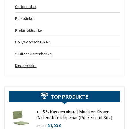
Gartensofas
Parkbänke
Picknickbänke
Hollywoodschaukeln
2-Sitzer Gartenbänke
Kinderbänke
TOP PRODUKTE
+ 15 % Kassenrabatt | Madison Kissen
Gartenstuhl stapelbar (Rücken und Sitz)
Ursprünglicher
Aktueller
31,00
€
39,00
€