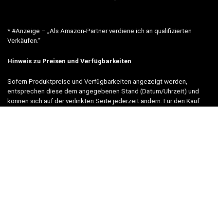
* #Anzeige – „Als Amazon-Partner verdiene ich an qualifizierten
Verkäufen.“
Hinweis zu Preisen und Verfügbarkeiten
Sofern Produktpreise und Verfügbarkeiten angezeigt werden,
entsprechen diese dem angegebenen Stand (Datum/Uhrzeit) und
können sich auf der verlinkten Seite jederzeit ändern. Für den Kauf
eines Produkts gelten die Angaben zu Preis und Verfügbarkeit, die
zum Kaufzeitpunkt [auf der/den maßgeblichen Amazon-Website(s)]
angezeigt werden.
Neben Amazon arbeiten wir mit verschiedenen weiteren Online-Shops
zusammen.
Unsere Webseite finanziert sich durch platzierte Werbeanzeigen und