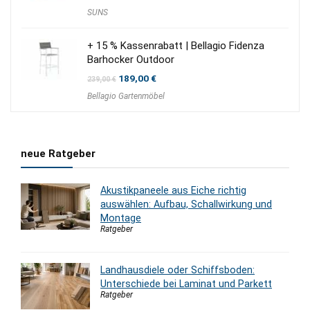
SUNS
+ 15 % Kassenrabatt | Bellagio Fidenza
Barhocker Outdoor
Ursprünglicher
Aktueller
189,00
€
239,00
€
Preis
Preis
Bellagio Gartenmöbel
war:
ist:
239,00 €
189,00 €.
neue Ratgeber
Akustikpaneele aus Eiche richtig
auswählen: Aufbau, Schallwirkung und
Montage
Ratgeber
Landhausdiele oder Schiffsboden:
Unterschiede bei Laminat und Parkett
Ratgeber