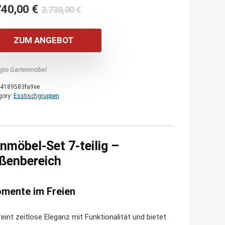
Ursprünglicher
Aktueller
740,00
€
3.730,00
€
Preis
Preis
war:
ist:
ZUM ANGEBOT
3.730,00 €
2.740,00 €.
agio Gartenmöbel
4189583fa9ee
gory:
Esstischgruppen
nmöbel-Set 7-teilig –
ußenbereich
omente im Freien
int zeitlose Eleganz mit Funktionalität und bietet