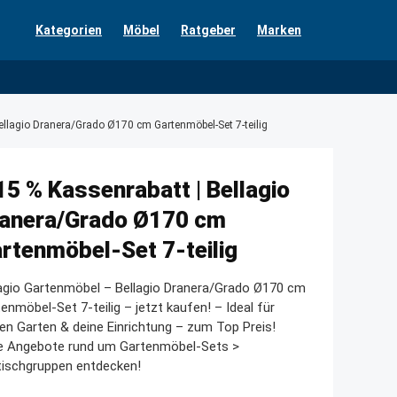
Kategorien
Möbel
Ratgeber
Marken
ellagio Dranera/Grado Ø170 cm Gartenmöbel-Set 7-teilig
15 % Kassenrabatt | Bellagio
anera/Grado Ø170 cm
rtenmöbel-Set 7-teilig
agio Gartenmöbel – Bellagio Dranera/Grado Ø170 cm
enmöbel-Set 7-teilig – jetzt kaufen! – Ideal für
en Garten & deine Einrichtung – zum Top Preis!
le Angebote rund um Gartenmöbel-Sets >
tischgruppen entdecken!