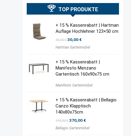
TOP PRODUKTE
+ 15 % Kassenrabatt | Hartman
Auflage Hochlehner 123×50 cm
Ursprünglicher
Aktueller
30,00
€
40,00
€
Preis
Preis
Hartman Gartenmöbel
war:
ist:
40,00 €
30,00 €.
+ 15 % Kassenrabatt |
Manifesto Menzano
Gartentisch 160x90x75 cm
Manifesto Gartenmöbel
+ 15 % Kassenrabatt | Bellagio
Canzo Klapptisch
140x80x75cm
Ursprünglicher
Aktueller
370,00
€
410,00
€
Preis
Preis
Bellagio Gartenmöbel
war:
ist:
410,00 €
370,00 €.