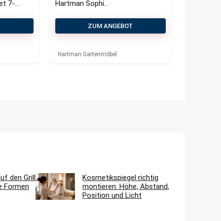
et 7-
Hartman Sophie
Studio/Bresimo
260 cm
T
ZUM ANGEBOT
Gartenmöbel-
Set 7-teilig
Hartman Gartenmöbel
f den Grill
Kosmetikspiegel richtig
he Formen
montieren: Höhe, Abstand,
Position und Licht