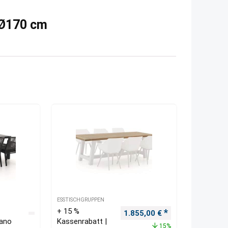
 Ø170 cm
ESSTISCHGRUPPEN
+ 15 %
Ursprünglicher Preis war: 2.
Aktueller Preis i
1.855,00
€
zano
Kassenrabatt |
15%