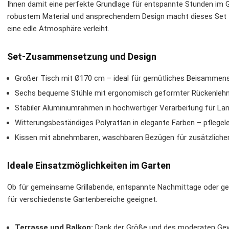
Ihnen damit eine perfekte Grundlage für entspannte Stunden im G
robustem Material und ansprechendem Design macht dieses Set z
eine edle Atmosphäre verleiht.
Set-Zusammensetzung und Design
Großer Tisch mit Ø170 cm – ideal für gemütliches Beisammens
Sechs bequeme Stühle mit ergonomisch geformter Rückenleh
Stabiler Aluminiumrahmen in hochwertiger Verarbeitung für Lan
Witterungsbeständiges Polyrattan in elegante Farben – pflegele
Kissen mit abnehmbaren, waschbaren Bezügen für zusätzlich
Ideale Einsatzmöglichkeiten im Garten
Ob für gemeinsame Grillabende, entspannte Nachmittage oder gese
für verschiedenste Gartenbereiche geeignet.
Terrasse und Balkon:
Dank der Größe und des moderaten Gewi