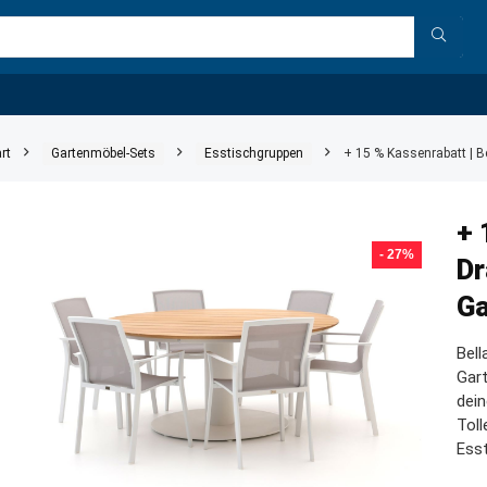
rt
Gartenmöbel-Sets
Esstischgruppen
+ 15 % Kassenrabatt | B
+ 
- 27%
Dr
Ga
Bell
Gart
dein
Tol
Ess