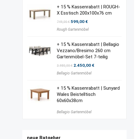
+ 15 % Kassenrabatt | ROUGH-
X Esstisch 200x100x76 cm
Ursprünglicher
Aktueller
599,00
€
749,00
€
Preis
Preis
Rough Gartenmöbel
war:
ist:
749,00 €
599,00 €.
+ 15 % Kassenrabatt | Bellagio
Vezzano/Bresimo 260 cm
Gartenmöbel-Set 7-teilig
Ursprünglicher
Aktueller
2.450,00
€
3.980,00
€
Preis
Preis
Bellagio Gartenmöbel
war:
ist:
3.980,00 €
2.450,00 €.
+ 15 % Kassenrabatt | Sunyard
Wales Beistelltisch
60x60x38cm
Bellagio Gartenmöbel
neue Ratgeber