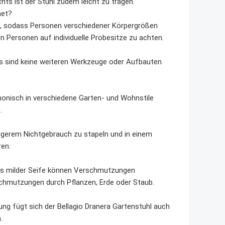
ts ist der Stuhl zudem leicht zu tragen.
net?
t, sodass Personen verschiedener Körpergrößen
n Personen auf individuelle Probesitze zu achten.
. Es sind keine weiteren Werkzeuge oder Aufbauten
armonisch in verschiedene Garten- und Wohnstile
.
längerem Nichtgebrauch zu stapeln und in einem
ren.
twas milder Seife können Verschmutzungen
schmutzungen durch Pflanzen, Erde oder Staub.
ng fügt sich der Bellagio Dranera Gartenstuhl auch
.