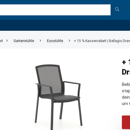
rt
Gartenstühle
Essstühle
+ 15 % Kassenrabatt | Bellagio Dran
+ 
Dr
Bell
stap
dein
um G