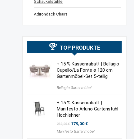
Schaukelstühle
Adirondack Chairs
TOP PRODUKTE
+ 15 % Kassenrabatt | Bellagio
Cupello/La Fonte ø 120 cm
Gartenmöbel-Set 5-teilig
Bellagio Gartenmöbel
+ 15 % Kassenrabatt |
Manifesto Arluno Gartenstuhl
Hochlehner
Ursprünglicher
Aktueller
179,00
€
239,00
€
Preis
Preis
Manifesto Gartenmöbel
war:
ist:
239,00 €
179,00 €.