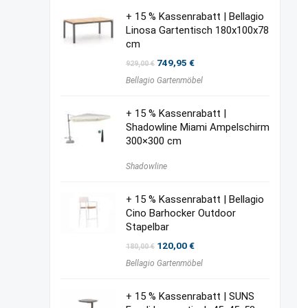
+ 15 % Kassenrabatt | Bellagio
Linosa Gartentisch 180x100x78
cm
Ursprünglicher
Aktueller
749,95
€
929,00
€
Preis
Preis
Bellagio Gartenmöbel
war:
ist:
929,00 €
749,95 €.
+ 15 % Kassenrabatt |
Shadowline Miami Ampelschirm
300×300 cm
Shadowline
+ 15 % Kassenrabatt | Bellagio
Cino Barhocker Outdoor
Stapelbar
Ursprünglicher
Aktueller
120,00
€
180,00
€
Preis
Preis
Bellagio Gartenmöbel
war:
ist:
180,00 €
120,00 €.
+ 15 % Kassenrabatt | SUNS