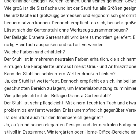
übereinander gelagert werden können. Dank seines geringen Gewich
Wie groß ist die Sitzfläche und ist der Stuhl für alle Größen geeig
Die Sitzfläche ist großzügig bemessen und ergonomisch geform
bequem sitzen können. Dennoch empfiehlt es sich, bei sehr große
Lässt sich der Gartenstuhl ohne Werkzeug zusammenbauen?
Der Bellagio Dranera Gartenstuhl wird bereits montiert geliefert
nötig – einfach auspacken und sofort verwenden.
Welche Farben sind erhältlich?
Der Stuhl ist in mehreren neutralen Farben erhältlich, die sich h
einfügen. Die Farbpalette umfasst meist Grau- und Anthrazittöne
Kann der Stuhl bei schlechtem Wetter draußen bleiben?
Ja, der Stuhl ist wetterfest. Dennoch empfiehlt es sich, ihn bei 
geschützten Bereich zu lagern, um Materialabnutzung zu minimie
Wie pflegeleicht ist der Bellagio Dranera Gartenstuhl?
Der Stuhl ist sehr pflegeleicht. Mit einem feuchten Tuch und e
problemlos entfernt werden. Er ist unempfindlich gegenüber Ver
Ist der Stuhl auch für den Innenbereich geeignet?
Ja, aufgrund seines eleganten Designs und der neutralen Farbgebu
stilvoll in Esszimmer, Wintergärten oder Home-Office-Bereiche ein