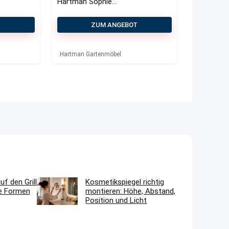
Hartman Sophie
Studio
Gartenstuhl
T
ZUM ANGEBOT
Hartman Gartenmöbel
f den Grill
Kosmetikspiegel richtig
he Formen
montieren: Höhe, Abstand,
Position und Licht