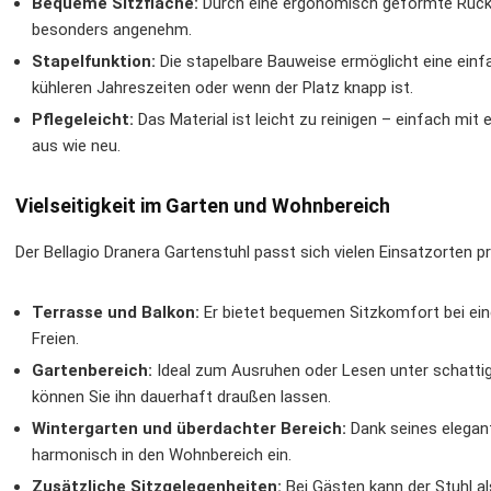
Bequeme Sitzfläche:
Durch eine ergonomisch geformte Rücken
besonders angenehm.
Stapelfunktion:
Die stapelbare Bauweise ermöglicht eine ein
kühleren Jahreszeiten oder wenn der Platz knapp ist.
Pflegeleicht:
Das Material ist leicht zu reinigen – einfach mi
aus wie neu.
Vielseitigkeit im Garten und Wohnbereich
Der Bellagio Dranera Gartenstuhl passt sich vielen Einsatzorten p
Terrasse und Balkon:
Er bietet bequemen Sitzkomfort bei ein
Freien.
Gartenbereich:
Ideal zum Ausruhen oder Lesen unter schatti
können Sie ihn dauerhaft draußen lassen.
Wintergarten und überdachter Bereich:
Dank seines elegant
harmonisch in den Wohnbereich ein.
Zusätzliche Sitzgelegenheiten:
Bei Gästen kann der Stuhl al