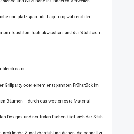
lehne und Sitzfläche ist längeres Verweilen
fache und platzsparende Lagerung während der
t einem feuchten Tuch abwischen, und der Stuhl sieht
roblemlos an:
er Grillparty oder einem entspannten Frühstück im
gen Bäumen – durch das wetterfeste Material
en Designs und neutralen Farben fügt sich der Stuhl
s praktische Zusatzbestuhlung dienen, die schnell zu