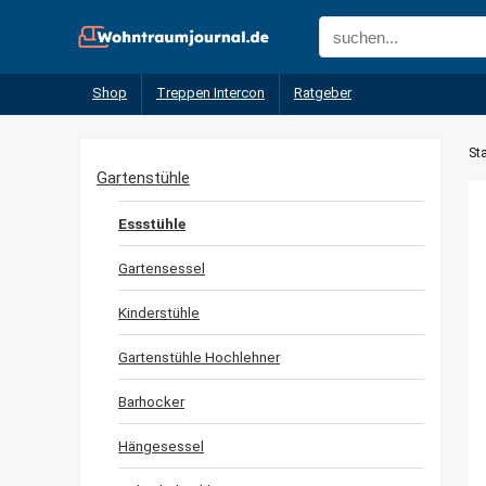
Shop
Treppen Intercon
Ratgeber
Sta
Gartenstühle
Essstühle
Gartensessel
Kinderstühle
Gartenstühle Hochlehner
Barhocker
Hängesessel