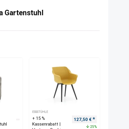
ra Gartenstuhl
ESSSTÜHLE
+ 15 %
Ursprünglicher Preis war: 
Aktueller Preis i
127,50
€
tuhl
Kassenrabatt |
25%