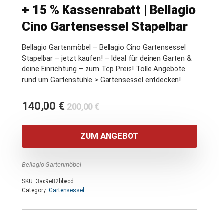
+ 15 % Kassenrabatt | Bellagio
Cino Gartensessel Stapelbar
Bellagio Gartenmöbel – Bellagio Cino Gartensessel
Stapelbar – jetzt kaufen! – Ideal für deinen Garten &
deine Einrichtung – zum Top Preis! Tolle Angebote
rund um Gartenstühle > Gartensessel entdecken!
Ursprünglicher
Aktueller
140,00
€
200,00
€
Preis
Preis
war:
ist:
ZUM ANGEBOT
200,00 €
140,00 €.
Bellagio Gartenmöbel
SKU:
3ac9e82bbecd
Category:
Gartensessel