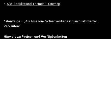
Alle Produkte und Themen – Sitemap
* #Anzeige – „Als Amazon-Partner verdiene ich an qualifizierten
Verkäufen.“
Hinweis zu Preisen und Verfügbarkeiten
Sofern Produktpreise und Verfügbarkeiten angezeigt werden,
entsprechen diese dem angegebenen Stand (Datum/Uhrzeit) und
können sich auf der verlinkten Seite jederzeit ändern. Für den Kauf
eines Produkts gelten die Angaben zu Preis und Verfügbarkeit, die
zum Kaufzeitpunkt [auf der/den maßgeblichen Amazon-Website(s)]
angezeigt werden.
Neben Amazon arbeiten wir mit verschiedenen weiteren Online-Shops
zusammen.