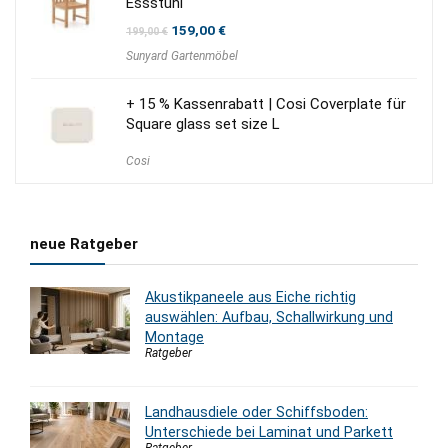
Essstuhl
Ursprünglicher
Aktueller
159,00
€
199,00
€
Preis
Preis
Sunyard Gartenmöbel
war:
ist:
199,00 €
159,00 €.
+ 15 % Kassenrabatt | Cosi Coverplate für
Square glass set size L
Cosi
neue Ratgeber
Akustikpaneele aus Eiche richtig
auswählen: Aufbau, Schallwirkung und
Montage
Ratgeber
Landhausdiele oder Schiffsboden:
Unterschiede bei Laminat und Parkett