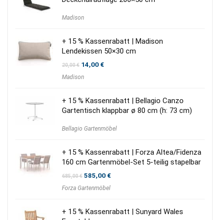
Madison
+ 15 % Kassenrabatt | Madison
Lendekissen 50×30 cm
Ursprünglicher
Aktueller
14,00
€
20,00
€
Preis
Preis
Madison
war:
ist:
20,00 €
14,00 €.
+ 15 % Kassenrabatt | Bellagio Canzo
Gartentisch klappbar ø 80 cm (h: 73 cm)
Bellagio Gartenmöbel
+ 15 % Kassenrabatt | Forza Altea/Fidenza
160 cm Gartenmöbel-Set 5-teilig stapelbar
Ursprünglicher
Aktueller
585,00
€
685,00
€
Preis
Preis
Forza Gartenmöbel
war:
ist:
685,00 €
585,00 €.
+ 15 % Kassenrabatt | Sunyard Wales