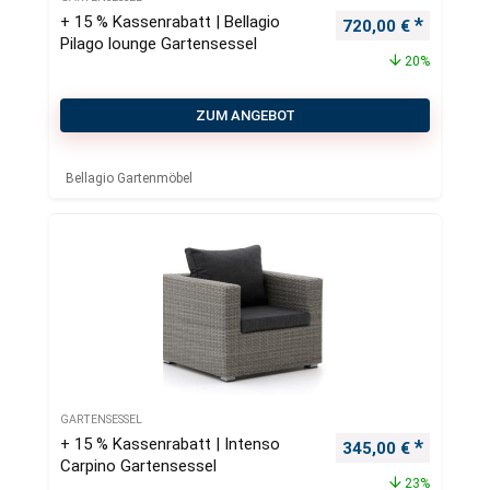
+ 15 % Kassenrabatt | Bellagio
Ursprünglicher Pre
Aktueller
720,00
€
Pilago lounge Gartensessel
20%
ZUM ANGEBOT
Bellagio Gartenmöbel
GARTENSESSEL
+ 15 % Kassenrabatt | Intenso
Ursprünglicher Pre
Aktueller
345,00
€
Carpino Gartensessel
23%