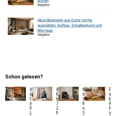
prüfen
Ratgeber
Akustikpaneele aus Eiche richtig
auswählen: Aufbau, Schallwirkung und
Montage
Ratgeber
Schon gelesen?
Innensauna
Innentür-
Kaffeestation
Par
im
Komplettset
in
gün
Haus
kaufen:
der
kau
planen:
Türblatt,
Küche
Res
Raum,
Zarge,
einrichten:
Nut
Lüftung,
Maße
Sideboard,
und