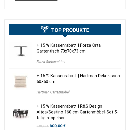
TOP PRODUKTE
+ 15 % Kassenrabatt | Forza Orta
Gartentisch 70x70x73 cm
Forza Gartenmöbel
+ 15 % Kassenrabatt | Hartman Dekokissen
50×50 cm
Hartman Gartenmöbel
+ 15 % Kassenrabatt | R&S Design
Altea/Sestino 160 cm Gartenmöbel-Set 5-
teilig stapelbar
Ursprünglicher
Aktueller
800,00
€
940,00
€
Preis
Preis