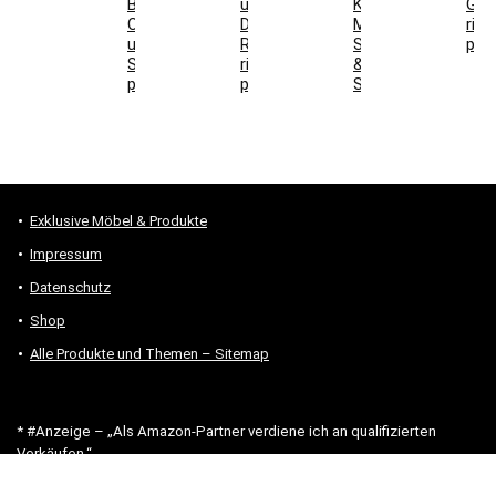
Boden,
und
Kaffeeschrank,
Ges
Ofen
DIN-
Maße,
rich
und
Richtung
Steckdosen
prü
Stromanschluss
richtig
&
prüfen
prüfen
Stauraum
Exklusive Möbel & Produkte
Impressum
Datenschutz
Shop
Alle Produkte und Themen – Sitemap
* #Anzeige – „Als Amazon-Partner verdiene ich an qualifizierten
Verkäufen.“