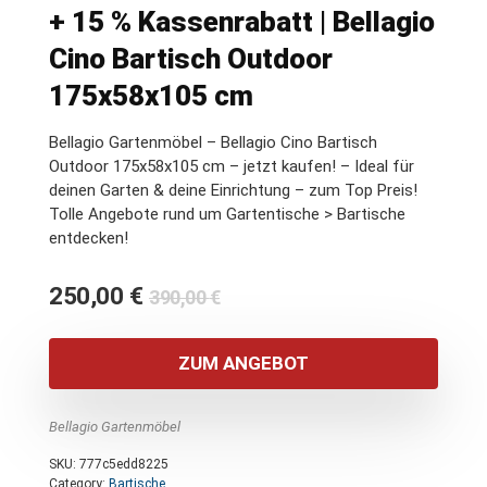
+ 15 % Kassenrabatt | Bellagio
Cino Bartisch Outdoor
175x58x105 cm
Bellagio Gartenmöbel – Bellagio Cino Bartisch
Outdoor 175x58x105 cm – jetzt kaufen! – Ideal für
deinen Garten & deine Einrichtung – zum Top Preis!
Tolle Angebote rund um Gartentische > Bartische
entdecken!
Ursprünglicher
Aktueller
250,00
€
390,00
€
Preis
Preis
war:
ist:
ZUM ANGEBOT
390,00 €
250,00 €.
Bellagio Gartenmöbel
SKU:
777c5edd8225
Category:
Bartische