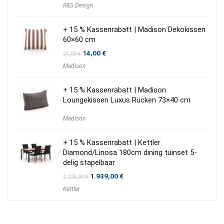
R&S Design
war:
ist:
940,00 €
800,00 €.
+ 15 % Kassenrabatt | Madison Dekokissen
60×60 cm
Ursprünglicher
Aktueller
14,00
€
21,00
€
Preis
Preis
Madison
war:
ist:
21,00 €
14,00 €.
+ 15 % Kassenrabatt | Madison
Loungekissen Luxus Rücken 73×40 cm
Madison
+ 15 % Kassenrabatt | Kettler
Diamond/Linosa 180cm dining tuinset 5-
delig stapelbaar
Ursprünglicher
Aktueller
1.939,00
€
2.125,00
€
Preis
Preis
Kettler
war:
ist:
2.125,00 €
1.939,00 €.