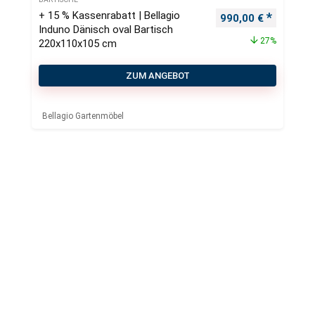
+ 15 % Kassenrabatt | Bellagio
Ursprünglicher Pre
Aktueller
990,00
€
Induno Dänisch oval Bartisch
27%
220x110x105 cm
ZUM ANGEBOT
Bellagio Gartenmöbel