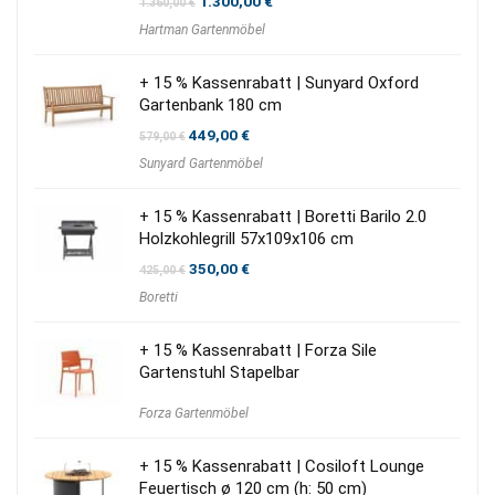
1.300,00
€
1.360,00
€
Preis
Preis
Hartman Gartenmöbel
war:
ist:
1.360,00 €
1.300,00 €.
+ 15 % Kassenrabatt | Sunyard Oxford
Gartenbank 180 cm
Ursprünglicher
Aktueller
449,00
€
579,00
€
Preis
Preis
Sunyard Gartenmöbel
war:
ist:
579,00 €
449,00 €.
+ 15 % Kassenrabatt | Boretti Barilo 2.0
Holzkohlegrill 57x109x106 cm
Ursprünglicher
Aktueller
350,00
€
425,00
€
Preis
Preis
Boretti
war:
ist:
425,00 €
350,00 €.
+ 15 % Kassenrabatt | Forza Sile
Gartenstuhl Stapelbar
Forza Gartenmöbel
+ 15 % Kassenrabatt | Cosiloft Lounge
Feuertisch ø 120 cm (h: 50 cm)