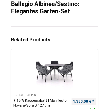
Bellagio Albinea/Sestino:
Elegantes Garten-Set
Related Products
ESSTISCHGRUPPEN
+ 15 % Kassenrabatt | Manifesto
Ursprünglicher Preis
Aktueller
1.350,00
€
Novara/Sora ø 127 cm