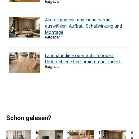
Ratgeber
Akustikpaneele aus Eiche richtig
auswählen: Aufbau, Schallwirkung und
Montage
Ratgeber
Landhausdiele oder Schiffsboden:
Unterschiede bei Laminat und Parkett
Ratgeber
Schon gelesen?
Innentür-
Kaffeestation
Parkett
Aku
Komplettset
in
günstig
aus