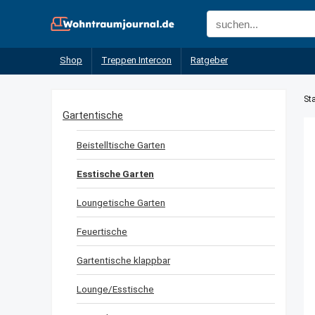
Shop
Treppen Intercon
Ratgeber
Sta
Gartentische
Beistelltische Garten
Esstische Garten
Loungetische Garten
Feuertische
Gartentische klappbar
Lounge/Esstische