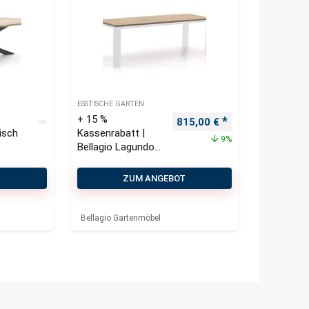
ESSTISCHE GARTEN
+ 15 %
Ursprünglicher Preis war: 
Aktueller Preis i
815,00
€
isch
Kassenrabatt |
9%
Bellagio Lagundo
Gartentisch
230×90 cm
T
ZUM ANGEBOT
Bellagio Gartenmöbel