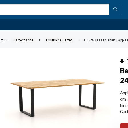
rt
Gartentische
Esstische Garten
+ 15 % Kassenrabatt | Appl
+ 
Be
2
App
cm –
Einr
Gart