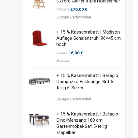
Oxford Gartenstuhl Hochlehner
Ursprünglicher
Aktueller
270,00
€
370,00
€
Preis
Preis
Sunyard Gartenmöbel
war:
ist:
370,00 €
270,00 €.
+ 15 % Kassenrabatt | Madison
Auflage Schalenstuhl 96×45 cm
hoch
Ursprünglicher
Aktueller
16,00
€
27,00
€
Preis
Preis
Madison
war:
ist:
27,00 €
16,00 €.
+ 15 % Kassenrabatt | Bellagio
Campazzo Ecklounge-Set 5-
teilig 6-Sitzer
Bellagio Gartenmöbel
+ 15 % Kassenrabatt | Bellagio
Cino/Menzano 160 cm
Gartenmöbel-Set 5-teilig
stapelbar