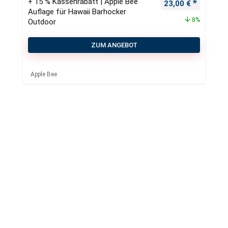
+ 15 % Kassenrabatt | Apple Bee
Ursprünglicher Pr
Aktueller
23,00
€
Auflage für Hawaii Barhocker
8%
Outdoor
ZUM ANGEBOT
Apple Bee