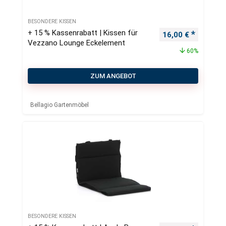
BESONDERE KISSEN
+ 15 % Kassenrabatt | Kissen für
Ursprünglicher Pr
Aktueller
16,00
€
Vezzano Lounge Eckelement
60%
ZUM ANGEBOT
Bellagio Gartenmöbel
BESONDERE KISSEN