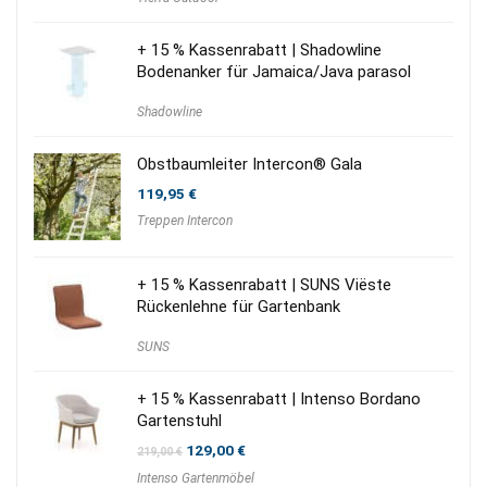
+ 15 % Kassenrabatt | Shadowline
Bodenanker für Jamaica/Java parasol
Shadowline
Obstbaumleiter Intercon® Gala
119,95
€
Treppen Intercon
+ 15 % Kassenrabatt | SUNS Viëste
Rückenlehne für Gartenbank
SUNS
+ 15 % Kassenrabatt | Intenso Bordano
Gartenstuhl
Ursprünglicher
Aktueller
129,00
€
219,00
€
Preis
Preis
Intenso Gartenmöbel
war:
ist: