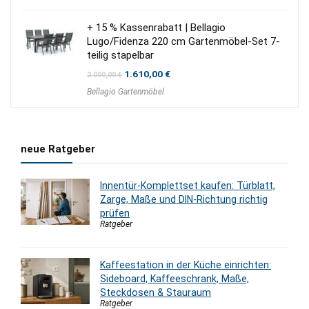
219,00 €
129,00 €.
+ 15 % Kassenrabatt | Bellagio
Lugo/Fidenza 220 cm Gartenmöbel-Set 7-
teilig stapelbar
Ursprünglicher
Aktueller
1.610,00
€
2.000,00
€
Preis
Preis
Bellagio Gartenmöbel
war:
ist:
2.000,00 €
1.610,00 €.
neue Ratgeber
Innentür-Komplettset kaufen: Türblatt,
Zarge, Maße und DIN-Richtung richtig
prüfen
Ratgeber
Kaffeestation in der Küche einrichten:
Sideboard, Kaffeeschrank, Maße,
Steckdosen & Stauraum
Ratgeber