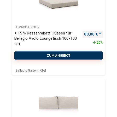
BESONDERE KISSEN
+ 15 % Kassenrabatt | Kissen für
Ursprünglicher Pr
Aktueller
80,00
€
Bellagio Avolo Loungetisch 100×100
20%
cm
ZUM ANGEBOT
Bellagio Gartenmöbel