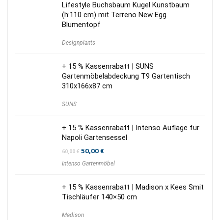
Lifestyle Buchsbaum Kugel Kunstbaum
(h:110 cm) mit Terreno New Egg
Blumentopf
Designplants
+ 15 % Kassenrabatt | SUNS
Gartenmöbelabdeckung T9 Gartentisch
310x166x87 cm
SUNS
+ 15 % Kassenrabatt | Intenso Auflage für
Napoli Gartensessel
Ursprünglicher
Aktueller
50,00
€
60,00
€
Preis
Preis
Intenso Gartenmöbel
war:
ist:
60,00 €
50,00 €.
+ 15 % Kassenrabatt | Madison x Kees Smit
Tischläufer 140×50 cm
Madison