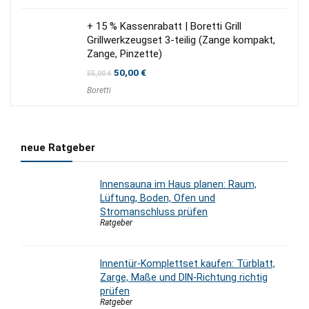
+ 15 % Kassenrabatt | Boretti Grill
Grillwerkzeugset 3-teilig (Zange kompakt,
Zange, Pinzette)
Ursprünglicher
Aktueller
50,00
€
55,00
€
Preis
Preis
Boretti
war:
ist:
55,00 €
50,00 €.
neue Ratgeber
Innensauna im Haus planen: Raum,
Lüftung, Boden, Ofen und
Stromanschluss prüfen
Ratgeber
Innentür-Komplettset kaufen: Türblatt,
Zarge, Maße und DIN-Richtung richtig
prüfen
Ratgeber