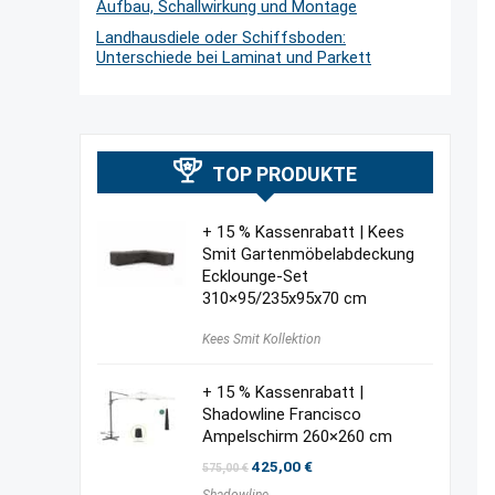
Aufbau, Schallwirkung und Montage
Landhausdiele oder Schiffsboden:
Unterschiede bei Laminat und Parkett
TOP PRODUKTE
+ 15 % Kassenrabatt | Kees
Smit Gartenmöbelabdeckung
Ecklounge-Set
310×95/235x95x70 cm
Kees Smit Kollektion
+ 15 % Kassenrabatt |
Shadowline Francisco
Ampelschirm 260×260 cm
Ursprünglicher
Aktueller
425,00
€
575,00
€
Preis
Preis