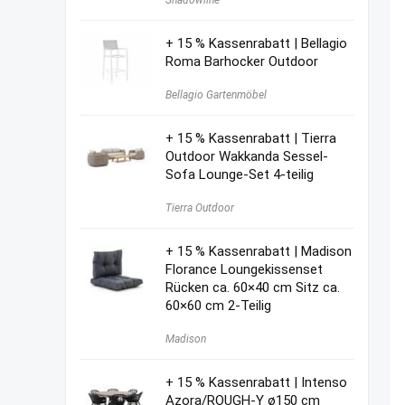
Shadowline
war:
ist:
575,00 €
425,00 €.
+ 15 % Kassenrabatt | Bellagio
Roma Barhocker Outdoor
Bellagio Gartenmöbel
+ 15 % Kassenrabatt | Tierra
Outdoor Wakkanda Sessel-
Sofa Lounge-Set 4-teilig
Tierra Outdoor
+ 15 % Kassenrabatt | Madison
Florance Loungekissenset
Rücken ca. 60×40 cm Sitz ca.
60×60 cm 2-Teilig
Madison
+ 15 % Kassenrabatt | Intenso
Azora/ROUGH-Y ø150 cm