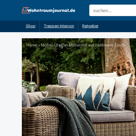
Shop
Treppen Intercon
Ratgeber
Home
»
Möbel
»
Rattan Möbel mit ausziehbarem Tisch