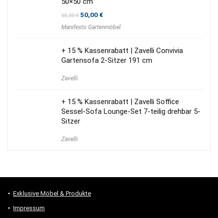
50×50 cm
Ursprünglicher
Aktueller
50,00
€
65,00
€
Preis
Preis
Manifesto Gartenmöbel
war:
ist:
65,00 €
50,00 €.
+ 15 % Kassenrabatt | Zavelli Convivia
Gartensofa 2-Sitzer 191 cm
Zavelli
+ 15 % Kassenrabatt | Zavelli Soffice
Sessel-Sofa Lounge-Set 7-teilig drehbar 5-
Sitzer
Zavelli
Exklusive Möbel & Produkte
Impressum