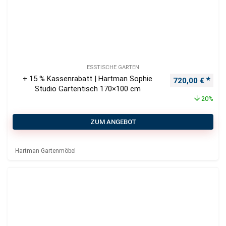
ESSTISCHE GARTEN
+ 15 % Kassenrabatt | Hartman Sophie
Ursprünglicher
Aktu
720,00
€
Studio Gartentisch 170×100 cm
20%
ZUM ANGEBOT
Hartman Gartenmöbel