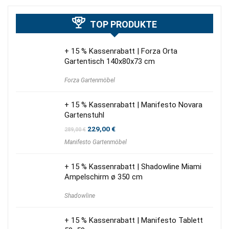
TOP PRODUKTE
+ 15 % Kassenrabatt | Forza Orta
Gartentisch 140x80x73 cm
Forza Gartenmöbel
+ 15 % Kassenrabatt | Manifesto Novara
Gartenstuhl
Ursprünglicher
Aktueller
229,00
€
289,00
€
Preis
Preis
Manifesto Gartenmöbel
war:
ist:
289,00 €
229,00 €.
+ 15 % Kassenrabatt | Shadowline Miami
Ampelschirm ø 350 cm
Shadowline
+ 15 % Kassenrabatt | Manifesto Tablett