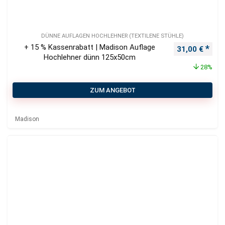
DÜNNE AUFLAGEN HOCHLEHNER (TEXTILENE STÜHLE)
+ 15 % Kassenrabatt | Madison Auflage
Ursprüngliche
Aktu
31,00
€
Hochlehner dünn 125x50cm
28%
ZUM ANGEBOT
Madison