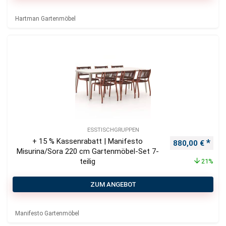
Hartman Gartenmöbel
ESSTISCHGRUPPEN
+ 15 % Kassenrabatt | Manifesto
Ursprünglicher
Aktu
880,00
€
Misurina/Sora 220 cm Gartenmöbel-Set 7-
teilig
21%
ZUM ANGEBOT
Manifesto Gartenmöbel