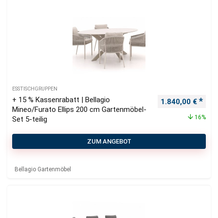
ESSTISCHGRUPPEN
+ 15 % Kassenrabatt | Bellagio
Ursprünglicher P
Aktu
1.840,00
€
Mineo/Furato Ellips 200 cm Gartenmöbel-
16%
Set 5-teilig
ZUM ANGEBOT
Bellagio Gartenmöbel