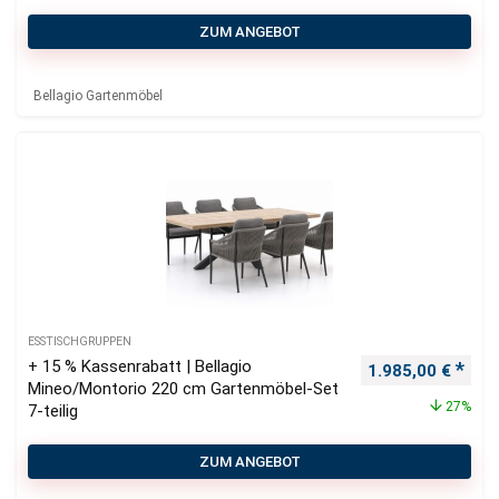
ZUM ANGEBOT
Bellagio Gartenmöbel
ESSTISCHGRUPPEN
+ 15 % Kassenrabatt | Bellagio
Ursprünglicher P
Aktu
1.985,00
€
Mineo/Montorio 220 cm Gartenmöbel-Set
27%
7-teilig
ZUM ANGEBOT