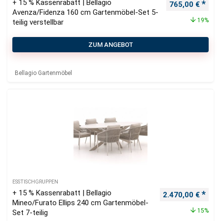
+ 15 % Kassenrabatt | Bellagio
Ursprünglicher
Aktu
765,00
€
Avenza/Fidenza 160 cm Gartenmöbel-Set 5-
19%
teilig verstellbar
ZUM ANGEBOT
Bellagio Gartenmöbel
ESSTISCHGRUPPEN
+ 15 % Kassenrabatt | Bellagio
Ursprünglicher P
Aktu
2.470,00
€
Mineo/Furato Ellips 240 cm Gartenmöbel-
15%
Set 7-teilig