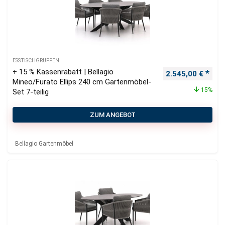
ESSTISCHGRUPPEN
+ 15 % Kassenrabatt | Bellagio
Ursprünglicher P
Aktu
2.545,00
€
Mineo/Furato Ellips 240 cm Gartenmöbel-
15%
Set 7-teilig
ZUM ANGEBOT
Bellagio Gartenmöbel