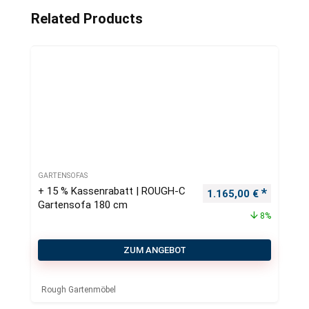
Related Products
GARTENSOFAS
+ 15 % Kassenrabatt | ROUGH-C
Ursprünglicher Preis
Aktueller
1.165,00
€
Gartensofa 180 cm
8%
ZUM ANGEBOT
Rough Gartenmöbel