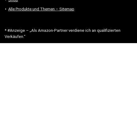
Alle Produkte und Themen – Sitemap
* #Anzeige – „Als Amazon-Partner verdiene ich an qualifizierten
Verkäufen.“
Hinweis zu Preisen und Verfügbarkeiten
Sofern Produktpreise und Verfügbarkeiten angezeigt werden,
entsprechen diese dem angegebenen Stand (Datum/Uhrzeit) und
können sich auf der verlinkten Seite jederzeit ändern. Für den Kauf
eines Produkts gelten die Angaben zu Preis und Verfügbarkeit, die
zum Kaufzeitpunkt [auf der/den maßgeblichen Amazon-Website(s)]
angezeigt werden.
Neben Amazon arbeiten wir mit verschiedenen weiteren Online-Shops
zusammen.