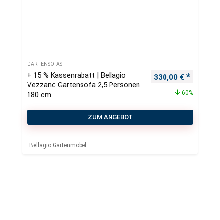
GARTENSOFAS
+ 15 % Kassenrabatt | Bellagio
Ursprünglicher Pre
Aktueller
330,00
€
Vezzano Gartensofa 2,5 Personen
60%
180 cm
ZUM ANGEBOT
Bellagio Gartenmöbel