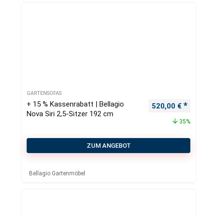
GARTENSOFAS
+ 15 % Kassenrabatt | Bellagio
Ursprünglicher Pre
Aktueller
520,00
€
Nova Siri 2,5-Sitzer 192 cm
35%
ZUM ANGEBOT
Bellagio Gartenmöbel