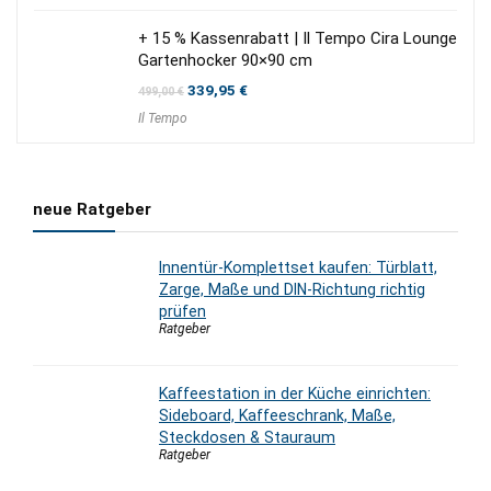
22,00 €
18,00 €.
+ 15 % Kassenrabatt | Il Tempo Cira Lounge
Gartenhocker 90×90 cm
Ursprünglicher
Aktueller
339,95
€
499,00
€
Preis
Preis
Il Tempo
war:
ist:
499,00 €
339,95 €.
neue Ratgeber
Innentür-Komplettset kaufen: Türblatt,
Zarge, Maße und DIN-Richtung richtig
prüfen
Ratgeber
Kaffeestation in der Küche einrichten:
Sideboard, Kaffeeschrank, Maße,
Steckdosen & Stauraum
Ratgeber