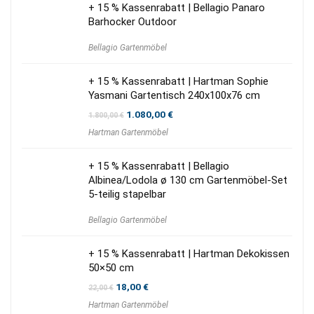
+ 15 % Kassenrabatt | Bellagio Panaro
Barhocker Outdoor
Bellagio Gartenmöbel
+ 15 % Kassenrabatt | Hartman Sophie
Yasmani Gartentisch 240x100x76 cm
Ursprünglicher
Aktueller
1.080,00
€
1.800,00
€
Preis
Preis
Hartman Gartenmöbel
war:
ist:
1.800,00 €
1.080,00 €.
+ 15 % Kassenrabatt | Bellagio
Albinea/Lodola ø 130 cm Gartenmöbel-Set
5-teilig stapelbar
Bellagio Gartenmöbel
+ 15 % Kassenrabatt | Hartman Dekokissen
50×50 cm
Ursprünglicher
Aktueller
18,00
€
22,00
€
Preis
Preis
Hartman Gartenmöbel
war:
ist: