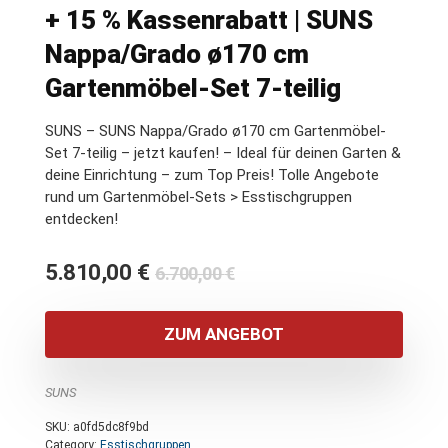
+ 15 % Kassenrabatt | SUNS
Nappa/Grado ø170 cm
Gartenmöbel-Set 7-teilig
SUNS – SUNS Nappa/Grado ø170 cm Gartenmöbel-
Set 7-teilig – jetzt kaufen! – Ideal für deinen Garten &
deine Einrichtung – zum Top Preis! Tolle Angebote
rund um Gartenmöbel-Sets > Esstischgruppen
entdecken!
Ursprünglicher
Aktueller
5.810,00
€
6.700,00
€
Preis
Preis
war:
ist:
ZUM ANGEBOT
6.700,00 €
5.810,00 €.
SUNS
SKU:
a0fd5dc8f9bd
Category:
Esstischgruppen