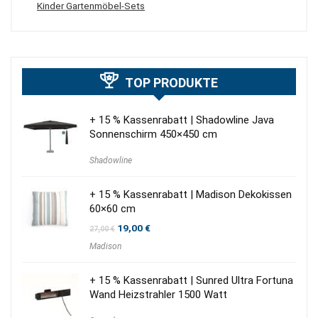
Kinder Gartenmöbel-Sets
TOP PRODUKTE
+ 15 % Kassenrabatt | Shadowline Java
Sonnenschirm 450×450 cm
Shadowline
+ 15 % Kassenrabatt | Madison Dekokissen
60×60 cm
Ursprünglicher
Aktueller
19,00
€
27,00
€
Preis
Preis
Madison
war:
ist:
27,00 €
19,00 €.
+ 15 % Kassenrabatt | Sunred Ultra Fortuna
Wand Heizstrahler 1500 Watt