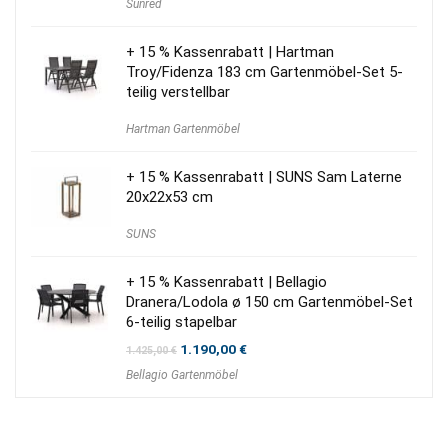
Sunred
+ 15 % Kassenrabatt | Hartman
Troy/Fidenza 183 cm Gartenmöbel-Set 5-
teilig verstellbar
Hartman Gartenmöbel
+ 15 % Kassenrabatt | SUNS Sam Laterne
20x22x53 cm
SUNS
+ 15 % Kassenrabatt | Bellagio
Dranera/Lodola ø 150 cm Gartenmöbel-Set
6-teilig stapelbar
Ursprünglicher
Aktueller
1.190,00
€
1.425,00
€
Preis
Preis
Bellagio Gartenmöbel
war:
ist:
1.425,00 €
1.190,00 €.