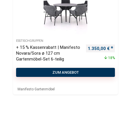
ESSTISCHGRUPPEN
+ 15 % Kassenrabatt | Manifesto
Ursprünglicher Preis
Aktueller
1.350,00
€
Novara/Sora ø 127 cm
18%
Gartenmöbel-Set 6-teilig
ZUM ANGEBOT
Manifesto Gartenmöbel