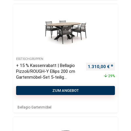
ESSTISCHGRUPPEN
+ 15 % Kassenrabatt | Bellagio
Ursprünglicher Preis
Aktueller
1.310,00
€
Pizzoli/ROUGH-Y Ellips 200 cm
29%
Gartenmöbel-Set 5-teilig
stapelbar
ZUM ANGEBOT
Bellagio Gartenmöbel