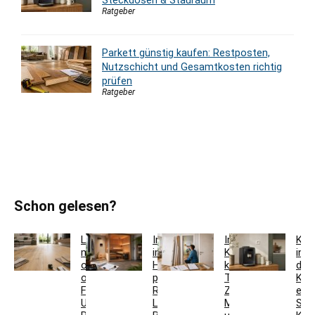
Ratgeber
Parkett günstig kaufen: Restposten,
Nutzschicht und Gesamtkosten richtig
prüfen
Ratgeber
Schon gelesen?
Laminat
Innensauna
Innentür-
Kaf
mit
im
Komplettset
in
oder
Haus
kaufen:
der
ohne
planen:
Türblatt,
Küc
Fase:
Raum,
Zarge,
einr
Unterschiede,
Lüftung,
Maße
Sid