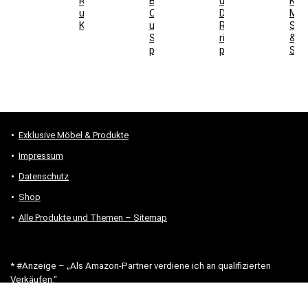
Raumwirkung
Boden,
und
Kaf
und
Ofen
DIN-
Maß
Kaufentscheidung
und
Richtung
Ste
Stromanschluss
richtig
&
prüfen
prüfen
Sta
Exklusive Möbel & Produkte
Impressum
Datenschutz
Shop
Alle Produkte und Themen – Sitemap
* #Anzeige – „Als Amazon-Partner verdiene ich an qualifizierten
Verkäufen.“