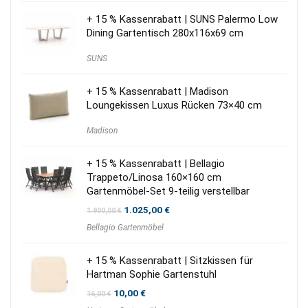
+ 15 % Kassenrabatt | SUNS Palermo Low
Dining Gartentisch 280x116x69 cm
SUNS
+ 15 % Kassenrabatt | Madison
Loungekissen Luxus Rücken 73×40 cm
Madison
+ 15 % Kassenrabatt | Bellagio
Trappeto/Linosa 160×160 cm
Gartenmöbel-Set 9-teilig verstellbar
Ursprünglicher
Aktueller
1.025,00
€
1.900,00
€
Preis
Preis
Bellagio Gartenmöbel
war:
ist:
1.900,00 €
1.025,00 €.
+ 15 % Kassenrabatt | Sitzkissen für
Hartman Sophie Gartenstuhl
Ursprünglicher
Aktueller
10,00
€
16,00
€
Preis
Preis