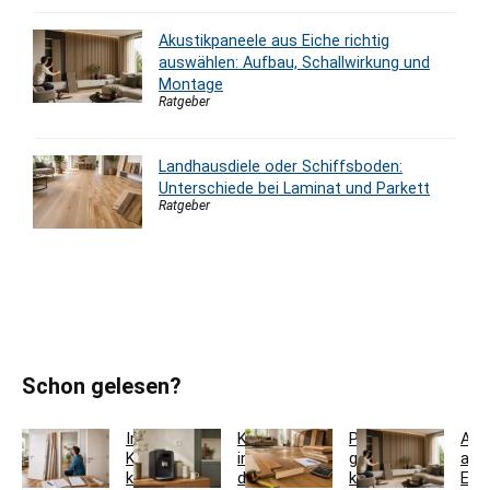
Akustikpaneele aus Eiche richtig
auswählen: Aufbau, Schallwirkung und
Montage
Ratgeber
Landhausdiele oder Schiffsboden:
Unterschiede bei Laminat und Parkett
Ratgeber
Schon gelesen?
Innentür-
Kaffeestation
Parkett
Aku
Komplettset
in
günstig
aus
kaufen:
der
kaufen:
Eic