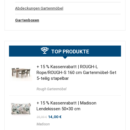
Abdeckungen Gartenmöbel
Gartenboxen
TOP PRODUKTE
+ 15 % Kassenrabatt | ROUGH-L
Rope/ROUGH-S 160 cm Gartenmöbel-Set
5-teilig stapelbar
Rough Gartenmöbel
+ 15 % Kassenrabatt | Madison
Lendekissen 50×30 cm
Ursprünglicher
Aktueller
14,00
€
20,00
€
Preis
Preis
Madison
war:
ist:
20,00 €
14,00 €.