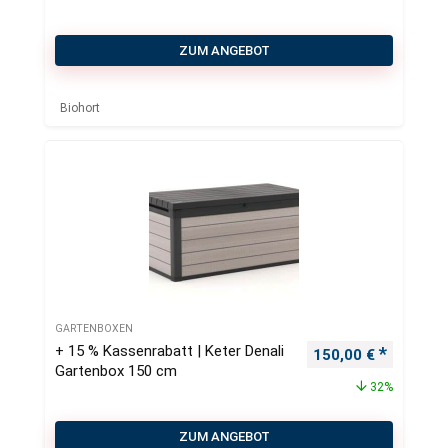
ZUM ANGEBOT
Biohort
GARTENBOXEN
+ 15 % Kassenrabatt | Keter Denali
Ursprünglicher Pre
Aktueller
150,00
€
Gartenbox 150 cm
32%
ZUM ANGEBOT