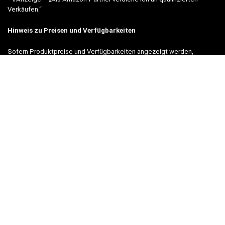
Verkäufen.“
Hinweis zu Preisen und Verfügbarkeiten
Sofern Produktpreise und Verfügbarkeiten angezeigt werden,
entsprechen diese dem angegebenen Stand (Datum/Uhrzeit) und
können sich auf der verlinkten Seite jederzeit ändern. Für den Kauf
eines Produkts gelten die Angaben zu Preis und Verfügbarkeit, die
zum Kaufzeitpunkt [auf der/den maßgeblichen Amazon-Website(s)]
angezeigt werden.
Neben Amazon arbeiten wir mit verschiedenen weiteren Online-Shops
zusammen.
Unsere Webseite finanziert sich durch platzierte Werbeanzeigen und
sogenannten Affiliate Links (Produktlinks). Diese sind mit einem *
oder einem Hinweis auf Amazon verlinkt.