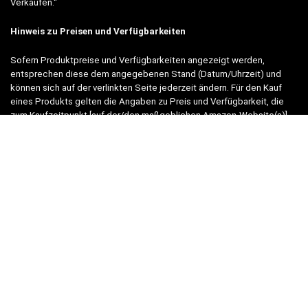
Verkäufen.“
Hinweis zu Preisen und Verfügbarkeiten
Sofern Produktpreise und Verfügbarkeiten angezeigt werden,
entsprechen diese dem angegebenen Stand (Datum/Uhrzeit) und
können sich auf der verlinkten Seite jederzeit ändern. Für den Kauf
eines Produkts gelten die Angaben zu Preis und Verfügbarkeit, die
zum Kaufzeitpunkt [auf der/den maßgeblichen Amazon-Website(s)]
angezeigt werden.
Neben Amazon arbeiten wir mit verschiedenen weiteren Online-Shops
zusammen.
Unsere Webseite finanziert sich durch platzierte Werbeanzeigen und
sogenannten Affiliate Links (Produktlinks). Diese sind mit einem *
oder einem Hinweis auf Amazon verlinkt.
Durch das Anklicken der Produktlinks bzw. Werbeanzeigen verdienen