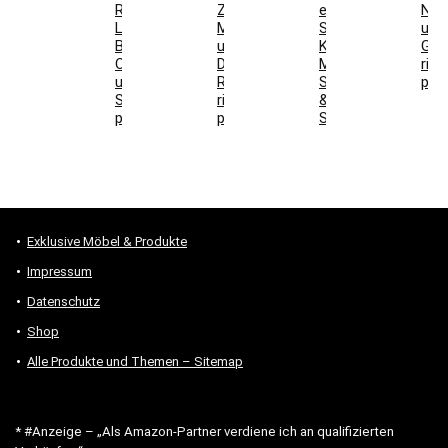
Raum,
Zarge,
einrichten:
Nut
Lüftung,
Maße
Sideboard,
und
Boden,
und
Kaffeeschrank,
Ges
Ofen
DIN-
Maße,
rich
und
Richtung
Steckdosen
prü
Stromanschluss
richtig
&
prüfen
prüfen
Stauraum
Exklusive Möbel & Produkte
Impressum
Datenschutz
Shop
Alle Produkte und Themen – Sitemap
* #Anzeige – „Als Amazon-Partner verdiene ich an qualifizierten