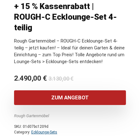
+ 15 % Kassenrabatt |
ROUGH-C Ecklounge-Set 4-
teilig
Rough Gartenmöbel – ROUGH-C Ecklounge-Set 4-
teilig – jetzt kaufen! – Ideal für deinen Garten & deine
Einrichtung – zum Top Preis! Tolle Angebote rund um
Lounge-Sets > Ecklounge-Sets entdecken!
Ursprünglicher
Aktueller
2.490,00
€
3.130,00
€
Preis
Preis
war:
ist:
ZUM ANGEBOT
3.130,00 €
2.490,00 €.
Rough Gartenmöbel
SKU:
01d07bc1209d
Category:
Ecklounge-Sets