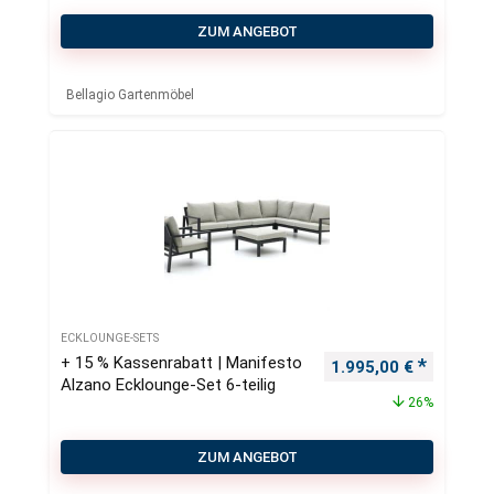
ZUM ANGEBOT
Bellagio Gartenmöbel
ECKLOUNGE-SETS
+ 15 % Kassenrabatt | Manifesto
Ursprünglicher Preis
Aktueller
1.995,00
€
Alzano Ecklounge-Set 6-teilig
26%
ZUM ANGEBOT