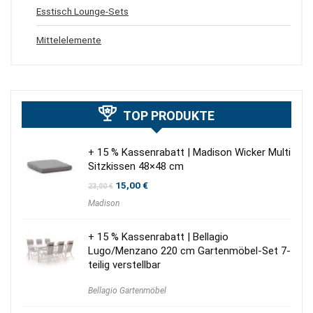
Esstisch Lounge-Sets
Mittelelemente
TOP PRODUKTE
+ 15 % Kassenrabatt | Madison Wicker Multi
Sitzkissen 48×48 cm
Ursprünglicher
Aktueller
15,00
€
23,00
€
Preis
Preis
Madison
war:
ist:
23,00 €
15,00 €.
+ 15 % Kassenrabatt | Bellagio
Lugo/Menzano 220 cm Gartenmöbel-Set 7-
teilig verstellbar
Bellagio Gartenmöbel