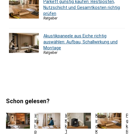
Parkett günstig kaufen: Restposten,
Nutzschicht und Gesamtkosten richtig
prüfen
Ratgeber
Akustikpaneele aus Eiche richtig
auswählen: Aufbau, Schallwirkung und
Montage
Ratgeber
Schon gelesen?
Innensauna
Innentür-
Kaffeestation
Par
im
Komplettset
in
gün
Haus
kaufen:
der
kau
planen:
Türblatt,
Küche
Res