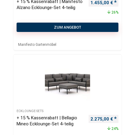
+ 15 % Kassenrabatt | Manifesto
Ursprünglicher Preis
Aktueller
1.455,00
€
Alzano Ecklounge-Set 4-teilig
26%
ZUM ANGEBOT
Manifesto Gartenmöbel
ECKLOUNGE-SETS
+ 15 % Kassenrabatt | Bellagio
Ursprünglicher Preis
Aktueller
2.275,00
€
Mineo Ecklounge-Set 4-teilig
24%