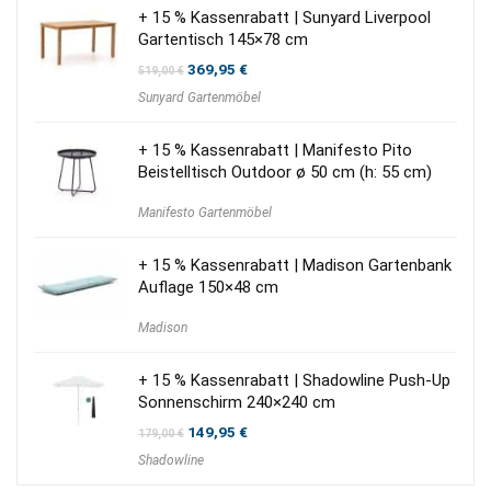
+ 15 % Kassenrabatt | Sunyard Liverpool
Gartentisch 145×78 cm
Ursprünglicher
Aktueller
369,95
€
519,00
€
Preis
Preis
Sunyard Gartenmöbel
war:
ist:
519,00 €
369,95 €.
+ 15 % Kassenrabatt | Manifesto Pito
Beistelltisch Outdoor ø 50 cm (h: 55 cm)
Manifesto Gartenmöbel
+ 15 % Kassenrabatt | Madison Gartenbank
Auflage 150×48 cm
Madison
+ 15 % Kassenrabatt | Shadowline Push-Up
Sonnenschirm 240×240 cm
Ursprünglicher
Aktueller
149,95
€
179,00
€
Preis
Preis
Shadowline
war:
ist:
179,00 €
149,95 €.