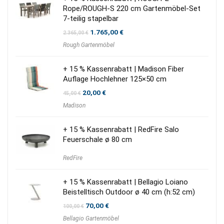
Rope/ROUGH-S 220 cm Gartenmöbel-Set
7-teilig stapelbar
Ursprünglicher
Aktueller
1.765,00
€
2.365,00
€
Preis
Preis
Rough Gartenmöbel
war:
ist:
2.365,00 €
1.765,00 €.
+ 15 % Kassenrabatt | Madison Fiber
Auflage Hochlehner 125×50 cm
Ursprünglicher
Aktueller
20,00
€
45,00
€
Preis
Preis
Madison
war:
ist:
45,00 €
20,00 €.
+ 15 % Kassenrabatt | RedFire Salo
Feuerschale ø 80 cm
RedFire
+ 15 % Kassenrabatt | Bellagio Loiano
Beistelltisch Outdoor ø 40 cm (h:52 cm)
Ursprünglicher
Aktueller
70,00
€
100,00
€
Preis
Preis
Bellagio Gartenmöbel
war:
ist: