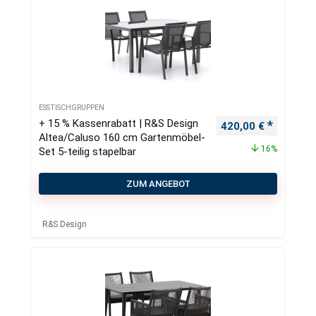
ESSTISCHGRUPPEN
+ 15 % Kassenrabatt | R&S Design
Ursprünglicher Pre
Aktueller
420,00
€
Altea/Caluso 160 cm Gartenmöbel-
16%
Set 5-teilig stapelbar
ZUM ANGEBOT
R&S Design