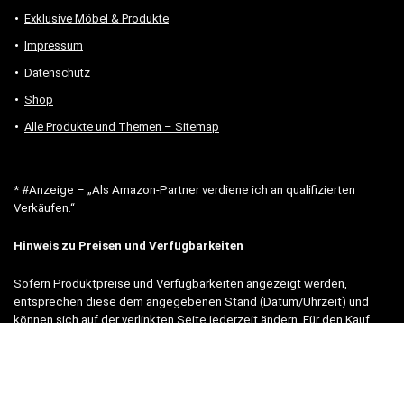
Exklusive Möbel & Produkte
Impressum
Datenschutz
Shop
Alle Produkte und Themen – Sitemap
* #Anzeige – „Als Amazon-Partner verdiene ich an qualifizierten
Verkäufen.“
Hinweis zu Preisen und Verfügbarkeiten
Sofern Produktpreise und Verfügbarkeiten angezeigt werden,
entsprechen diese dem angegebenen Stand (Datum/Uhrzeit) und
können sich auf der verlinkten Seite jederzeit ändern. Für den Kauf
eines Produkts gelten die Angaben zu Preis und Verfügbarkeit, die
zum Kaufzeitpunkt [auf der/den maßgeblichen Amazon-Website(s)]
angezeigt werden.