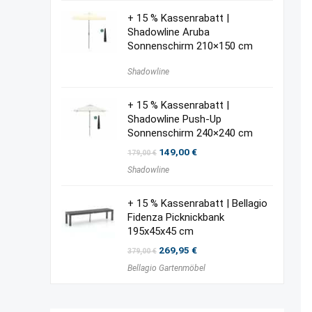
+ 15 % Kassenrabatt |
Shadowline Aruba
Sonnenschirm 210×150 cm
Shadowline
+ 15 % Kassenrabatt |
Shadowline Push-Up
Sonnenschirm 240×240 cm
Ursprünglicher
Aktueller
149,00
€
179,00
€
Preis
Preis
Shadowline
war:
ist:
179,00 €
149,00 €.
+ 15 % Kassenrabatt | Bellagio
Fidenza Picknickbank
195x45x45 cm
Ursprünglicher
Aktueller
269,95
€
379,00
€
Preis
Preis
Bellagio Gartenmöbel
war:
ist:
379,00 €
269,95 €.