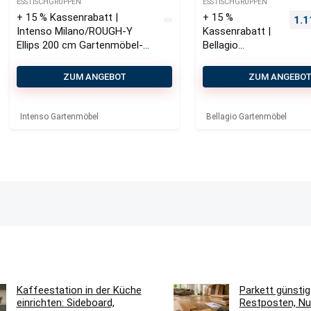
ESSTISCHGRUPPEN
ESSTISCHGRUPPEN
+ 15 % Kassenrabatt |
+ 15 %
Urs
1.1
Intenso Milano/ROUGH-Y
Kassenrabatt |
Ellips 200 cm Gartenmӧbel-
Bellagio
Set 5-teilig
Vezzano/Monto
rio 220 cm
ZUM ANGEBOT
ZUM ANGEBO
Gartenmöbel-
Set 7-teilig
Intenso Gartenmöbel
Bellagio Gartenmöbel
Kaffeestation in der Küche
Parkett günstig
einrichten: Sideboard,
Restposten, Nu