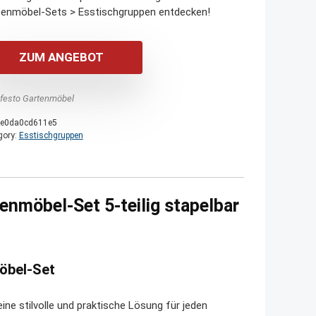
tenmöbel-Sets > Esstischgruppen entdecken!
ZUM ANGEBOT
festo Gartenmöbel
e0da0cd611e5
gory:
Esstischgruppen
nmöbel-Set 5-teilig stapelbar
möbel-Set
eine stilvolle und praktische Lösung für jeden