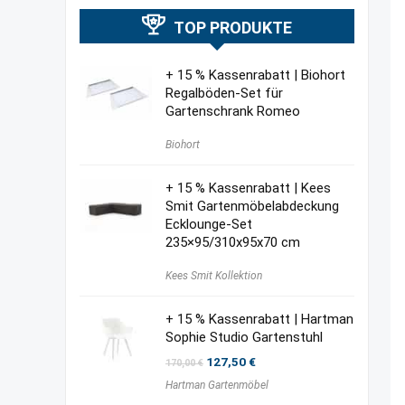
TOP PRODUKTE
+ 15 % Kassenrabatt | Biohort
Regalböden-Set für
Gartenschrank Romeo
Biohort
+ 15 % Kassenrabatt | Kees
Smit Gartenmöbelabdeckung
Ecklounge-Set
235×95/310x95x70 cm
Kees Smit Kollektion
+ 15 % Kassenrabatt | Hartman
Sophie Studio Gartenstuhl
Ursprünglicher
Aktueller
127,50
€
170,00
€
Preis
Preis
Hartman Gartenmöbel
war:
ist:
170,00 €
127,50 €.