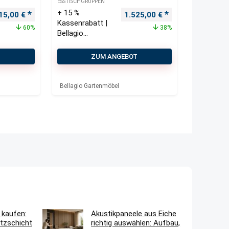
ESSTISCHGRUPPEN
+ 15 %
prünglicher Preis war: 2.770,00 €
Aktueller Preis ist: 1.115,00 €.
Ursprünglicher Preis war: 2.
Aktueller Preis i
15,00
€
1.525,00
€
Kassenrabatt |
60%
38%
Bellagio
Vezzano/Lagun
do 230 cm
T
ZUM ANGEBOT
Gartenmöbel-
Set 7-teilig
Bellagio Gartenmöbel
 kaufen:
Akustikpaneele aus Eiche
tzschicht
richtig auswählen: Aufbau,