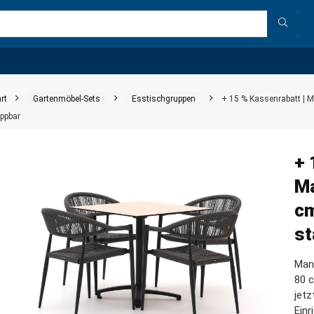
rt
Gartenmöbel-Sets
Esstischgruppen
+ 15 % Kassenrabatt | M
appbar
+ 
Ma
cm
st
Man
80 c
jetz
Einr