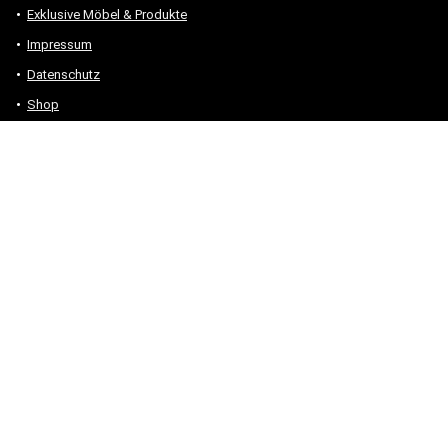
Exklusive Möbel & Produkte
Impressum
Datenschutz
Shop
Alle Produkte und Themen – Sitemap
* #Anzeige – „Als Amazon-Partner verdiene ich an qualifizierten
Verkäufen.“
Hinweis zu Preisen und Verfügbarkeiten
Sofern Produktpreise und Verfügbarkeiten angezeigt werden,
entsprechen diese dem angegebenen Stand (Datum/Uhrzeit) und
können sich auf der verlinkten Seite jederzeit ändern. Für den Kauf
eines Produkts gelten die Angaben zu Preis und Verfügbarkeit, die
zum Kaufzeitpunkt [auf der/den maßgeblichen Amazon-Website(s)]
angezeigt werden.