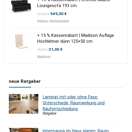
Loungesofa 193 cm
Ursprünglicher
Aktueller
549,00
€
679,00
€
Preis
Preis
Intenso Gartenmöbel
war:
ist:
679,00 €
549,00 €.
+ 15 % Kassenrabatt | Madison Auflage
Hochlehner dünn 125×50 cm
Ursprünglicher
Aktueller
31,00
€
43,00
€
Preis
Preis
Madison
war:
ist:
43,00 €
31,00 €.
neue Ratgeber
Laminat mit oder ohne Fase:
Unterschiede, Raumwirkung und
Kaufentscheidung
Ratgeber
Innensauna im Haus planen: Raum,