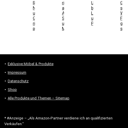
Restposten,
richtig
Unterschiede
Grill
Nutzschicht
auswählen:
bei
stel
und
Aufbau,
Laminat
Wel
Gesamtkosten
Schallwirkung
und
For
richtig
und
Parkett
gee
prüfen
Montage
sind
Exklusive Möbel & Produkte
Impressum
Datenschutz
Shop
Alle Produkte und Themen – Sitemap
* #Anzeige – „Als Amazon-Partner verdiene ich an qualifizierten
Verkäufen.“