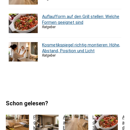
Auflaufform auf den Grill stellen: Welche
Formen geeignet sind
Ratgeber
Kosmetikspiegel richtig montieren: Höhe,
Abstand, Position und Licht
Ratgeber
Schon gelesen?
Parkett
Akustikpaneele
Landhausdiele
Auf
günstig
aus
oder
auf
kaufen:
Eiche
Schiffsboden:
den