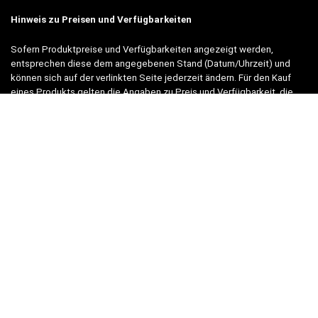
Hinweis zu Preisen und Verfügbarkeiten
Sofern Produktpreise und Verfügbarkeiten angezeigt werden,
entsprechen diese dem angegebenen Stand (Datum/Uhrzeit) und
können sich auf der verlinkten Seite jederzeit ändern. Für den Kauf
eines Produkts gelten die Angaben zu Preis und Verfügbarkeit, die
zum Kaufzeitpunkt [auf der/den maßgeblichen Amazon-Website(s)]
angezeigt werden.
Neben Amazon arbeiten wir mit verschiedenen weiteren Online-Shops
zusammen.
Unsere Webseite finanziert sich durch platzierte Werbeanzeigen und
sogenannten Affiliate Links (Produktlinks). Diese sind mit einem *
oder einem Hinweis auf Amazon verlinkt.
Durch das Anklicken der Produktlinks bzw. Werbeanzeigen verdienen
wir einen kleinen Betrag, der uns hilft, diese Seite weiter zu