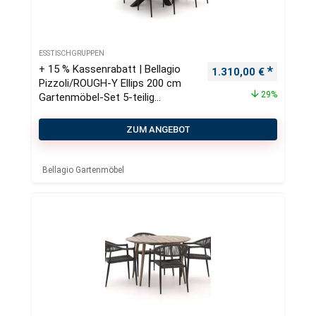
ESSTISCHGRUPPEN
+ 15 % Kassenrabatt | Bellagio
Ursprünglicher Preis
Aktueller
1.310,00
€
Pizzoli/ROUGH-Y Ellips 200 cm
29%
Gartenmöbel-Set 5-teilig
stapelbar
ZUM ANGEBOT
Bellagio Gartenmöbel