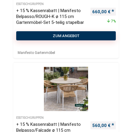
ESSTISCHGRUPPEN
+ 15 % Kassenrabatt | Manifesto
Ursprünglicher Pre
Aktueller
660,00
€
Belpasso/ROUGH-K ø 115 cm
7%
Gartenmöbel-Set 5-teilig stapelbar
ZUM ANGEBOT
Manifesto Gartenmöbel
ESSTISCHGRUPPEN
+ 15 % Kassenrabatt | Manifesto
Ursprünglicher Pre
Aktueller
560,00
€
Belpasso/Falcade ø 115 cm