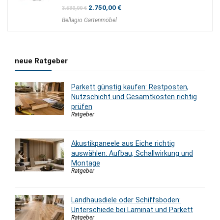
Ursprünglicher
Aktueller
2.750,00
€
3.530,00
€
Preis
Preis
Bellagio Gartenmöbel
war:
ist:
3.530,00 €
2.750,00 €.
neue Ratgeber
Parkett günstig kaufen: Restposten,
Nutzschicht und Gesamtkosten richtig
prüfen
Ratgeber
Akustikpaneele aus Eiche richtig
auswählen: Aufbau, Schallwirkung und
Montage
Ratgeber
Landhausdiele oder Schiffsboden:
Unterschiede bei Laminat und Parkett
Ratgeber