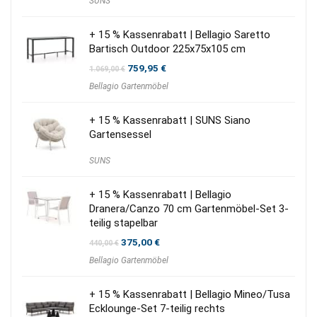
SUNS
+ 15 % Kassenrabatt | Bellagio Saretto
Bartisch Outdoor 225x75x105 cm
Ursprünglicher
Aktueller
759,95
€
1.069,00
€
Preis
Preis
Bellagio Gartenmöbel
war:
ist:
1.069,00 €
759,95 €.
+ 15 % Kassenrabatt | SUNS Siano
Gartensessel
SUNS
+ 15 % Kassenrabatt | Bellagio
Dranera/Canzo 70 cm Gartenmöbel-Set 3-
teilig stapelbar
Ursprünglicher
Aktueller
375,00
€
440,00
€
Preis
Preis
Bellagio Gartenmöbel
war:
ist:
440,00 €
375,00 €.
+ 15 % Kassenrabatt | Bellagio Mineo/Tusa
Ecklounge-Set 7-teilig rechts